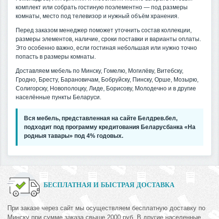
комплект или собрать гостиную поэлементно — под размеры
комнаты, место под телевизор и нужный объём хранения.
Перед заказом менеджер поможет уточнить состав коллекции,
размеры элементов, наличие, сроки поставки и варианты оплаты.
Это особенно важно, если гостиная небольшая или нужно точно
попасть в размеры комнаты.
Доставляем мебель по Минску, Гомелю, Могилёву, Витебску,
Гродно, Бресту, Барановичам, Бобруйску, Пинску, Орше, Мозырю,
Солигорску, Новополоцку, Лиде, Борисову, Молодечно и в другие
населённые пункты Беларуси.
Вся мебель, представленная на сайте Белдрев.бел,
подходит под программу кредитования Беларусбанка «На
родныя тавары» под 4% годовых.
БЕСПЛАТНАЯ И БЫСТРАЯ ДОСТАВКА
При заказе через сайт мы осуществляем бесплатную доставку по
Минску при сумме заказа свыше 2000 руб. В другие населенные