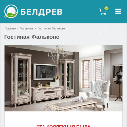
0
0
Главная
Гостиные
Гостиная Фальконе
Гостиная Фальконе