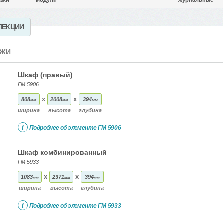
ажи
модули
журнальные
ЛЕКЦИИ
АЖИ
Шкаф (правый)
ГМ 5906
x
x
808
2008
394
мм
мм
мм
ширина
высота
глубина
i
Подробнее об элементе
ГМ 5906
Шкаф комбинированный
ГМ 5933
x
x
1083
2371
394
мм
мм
мм
ширина
высота
глубина
i
Подробнее об элементе
ГМ 5933