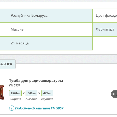
Республика Беларусь
Цвет фасад
Массив
Фурнитура
24 месяца
НАБОРА
Тумба для радиоаппаратуры
ГМ 5957
x
x
1574
561
473
мм
мм
мм
ширина
высота
глубина
i
Подробнее об элементе
ГМ 5957