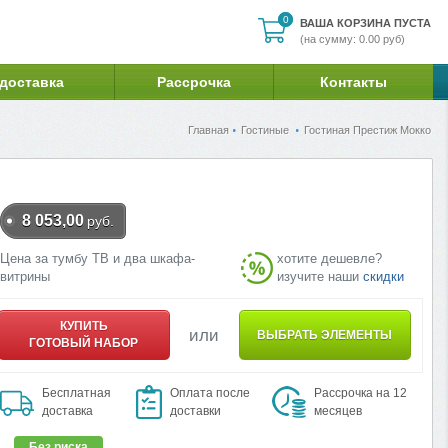
0
0
ВАША КОРЗИНА ПУСТА
(на сумму: 0.00 руб)
 доставка
Рассрочка
Контакты
Главная
Гостиные
Гостиная Престиж Мокко
8 053,00
руб.
Цена за тумбу ТВ и два шкафа-
хотите дешевле?
витрины
изучите наши
скидки
КУПИТЬ
или
ВЫБРАТЬ ЭЛЕМЕНТЫ
ГОТОВЫЙ НАБОР
Бесплатная
Оплата после
Рассрочка на 12
доставка
доставки
месяцев
Без риска