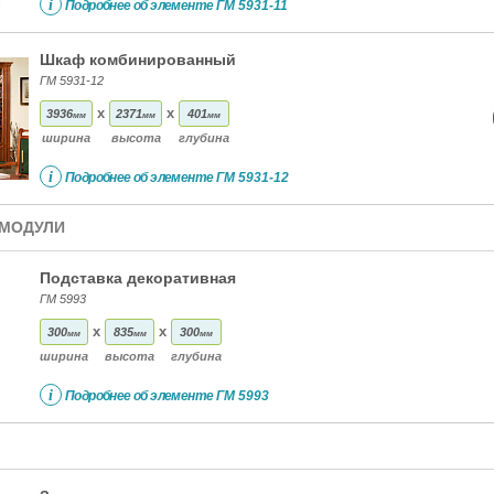
i
Подробнее об элементе
ГМ 5931-11
Шкаф комбинированный
ГМ 5931-12
x
x
3936
2371
401
мм
мм
мм
ширина
высота
глубина
i
Подробнее об элементе
ГМ 5931-12
МОДУЛИ
Подставка декоративная
ГМ 5993
x
x
300
835
300
мм
мм
мм
ширина
высота
глубина
i
Подробнее об элементе
ГМ 5993