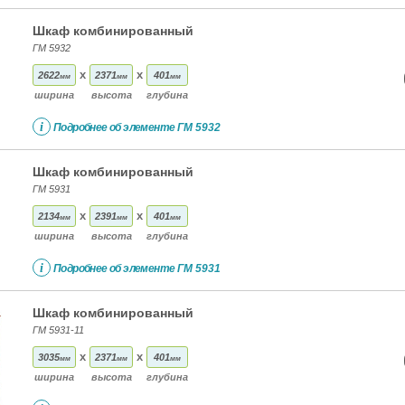
Шкаф комбинированный
ГМ 5932
x
x
2622
2371
401
мм
мм
мм
ширина
высота
глубина
i
Подробнее об элементе
ГМ 5932
Шкаф комбинированный
ГМ 5931
x
x
2134
2391
401
мм
мм
мм
ширина
высота
глубина
i
Подробнее об элементе
ГМ 5931
Шкаф комбинированный
ГМ 5931-11
x
x
3035
2371
401
мм
мм
мм
ширина
высота
глубина