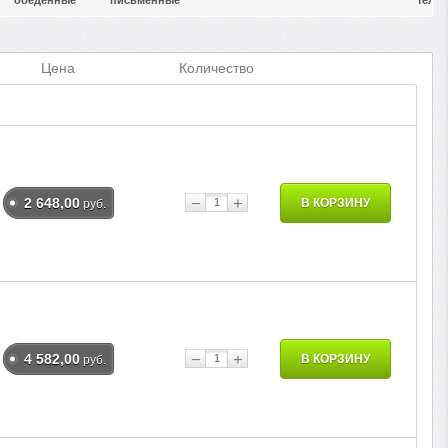
обеденные
письменные
теле
Цена
Количество
−
+
2 648,00
В КОРЗИНУ
руб.
−
+
4 582,00
В КОРЗИНУ
руб.