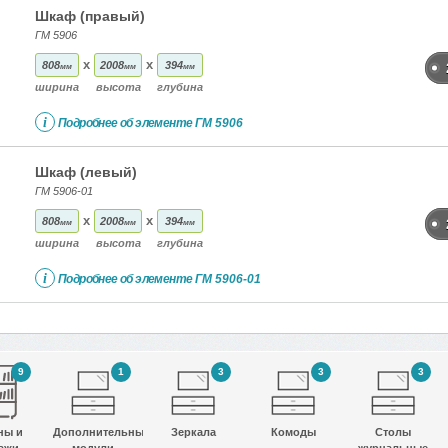
Шкаф (правый)
ГМ 5906
x
x
808
2008
394
мм
мм
мм
ширина
высота
глубина
i
Подробнее об элементе
ГМ 5906
Шкаф (левый)
ГМ 5906-01
x
x
808
2008
394
мм
мм
мм
ширина
высота
глубина
i
Подробнее об элементе
ГМ 5906-01
9
1
3
3
3
ны и
Дополнительные
Зеркала
Комоды
Столы