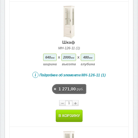
Шкаф
МН-126-11 (1)
x
x
640
2000
480
мм
мм
мм
ширина
высота
глубина
i
Подробнее об элементе
МН-126-11 (1)
1 271,00
руб.
−
+
В КОРЗИНУ