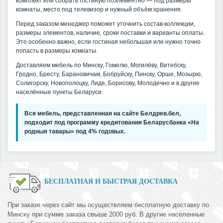
комплект или собрать гостиную поэлементно — под размеры
комнаты, место под телевизор и нужный объём хранения.
Перед заказом менеджер поможет уточнить состав коллекции,
размеры элементов, наличие, сроки поставки и варианты оплаты.
Это особенно важно, если гостиная небольшая или нужно точно
попасть в размеры комнаты.
Доставляем мебель по Минску, Гомелю, Могилёву, Витебску,
Гродно, Бресту, Барановичам, Бобруйску, Пинску, Орше, Мозырю,
Солигорску, Новополоцку, Лиде, Борисову, Молодечно и в другие
населённые пункты Беларуси.
Вся мебель, представленная на сайте Белдрев.бел,
подходит под программу кредитования Беларусбанка «На
родныя тавары» под 4% годовых.
БЕСПЛАТНАЯ И БЫСТРАЯ ДОСТАВКА
При заказе через сайт мы осуществляем бесплатную доставку по
Минску при сумме заказа свыше 2000 руб. В другие населенные