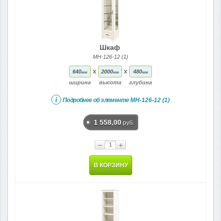
Шкаф
МН-126-12 (1)
x
x
640
2000
480
мм
мм
мм
ширина
высота
глубина
i
Подробнее об элементе
МН-126-12 (1)
1 558,00
руб.
−
+
В КОРЗИНУ