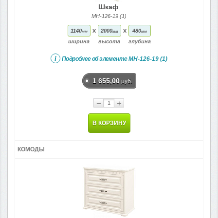
Шкаф
МН-126-19 (1)
x
x
1140
2000
480
мм
мм
мм
ширина
высота
глубина
i
Подробнее об элементе
МН-126-19 (1)
1 655,00
руб.
−
+
В КОРЗИНУ
КОМОДЫ