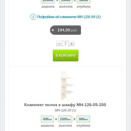
мм
мм
мм
ширина
высота
глубина
i
Подробнее об элементе
МН-126-09 (1)
194,00
руб.
−
+
В КОРЗИНУ
Комплект полок к шкафу МН-126-05-200
МН-126-20 (1)
x
x
430
1320
500
мм
мм
мм
ширина
высота
глубина