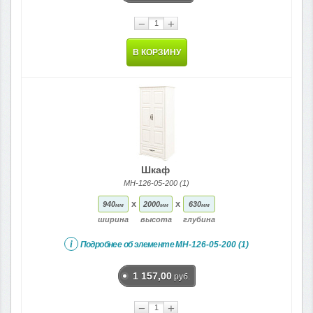
−
+
В КОРЗИНУ
Шкаф
МН-126-05-200 (1)
x
x
940
2000
630
мм
мм
мм
ширина
высота
глубина
i
Подробнее об элементе
МН-126-05-200 (1)
1 157,00
руб.
−
+