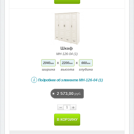
Шкаф
МН-126-04 (1)
x
x
2040
2200
660
мм
мм
мм
ширина
высота
глубина
i
Подробнее об элементе
МН-126-04 (1)
2 573,00
руб.
−
+
В КОРЗИНУ