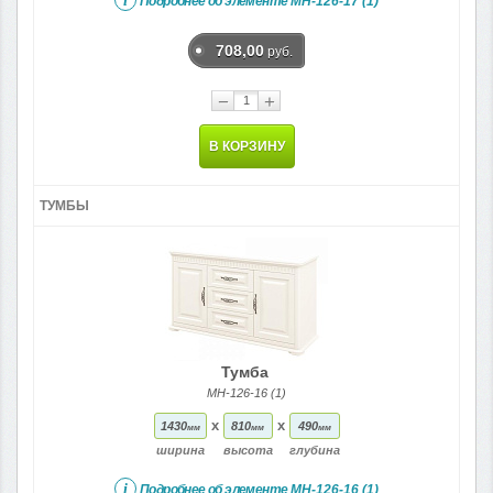
i
Подробнее об элементе
МН-126-17 (1)
708,00
руб.
−
+
В КОРЗИНУ
ТУМБЫ
Тумба
МН-126-16 (1)
x
x
1430
810
490
мм
мм
мм
ширина
высота
глубина
i
Подробнее об элементе
МН-126-16 (1)