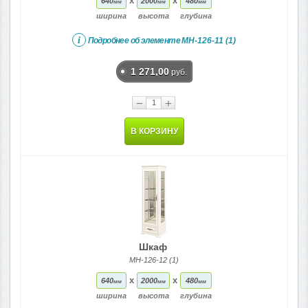
x
x
640
2000
480
мм
мм
мм
ширина
высота
глубина
i
Подробнее об элементе
МН-126-11 (1)
1 271,00
руб.
−
+
В КОРЗИНУ
Шкаф
МН-126-12 (1)
x
x
640
2000
480
мм
мм
мм
ширина
высота
глубина