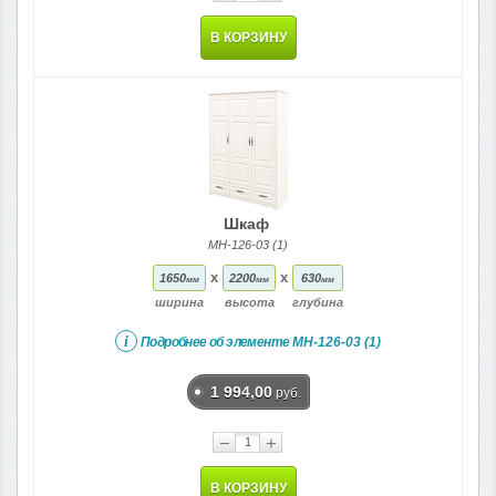
В КОРЗИНУ
Шкаф
МН-126-03 (1)
x
x
1650
2200
630
мм
мм
мм
ширина
высота
глубина
i
Подробнее об элементе
МН-126-03 (1)
1 994,00
руб.
−
+
В КОРЗИНУ