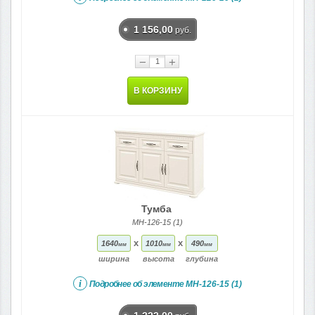
1 156,00
руб.
−
+
В КОРЗИНУ
Тумба
МН-126-15 (1)
x
x
1640
1010
490
мм
мм
мм
ширина
высота
глубина
i
Подробнее об элементе
МН-126-15 (1)