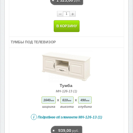
1 323,00
руб.
−
+
В КОРЗИНУ
ТУМБЫ ПОД ТЕЛЕВИЗОР
Тумба
МН-126-13 (1)
x
x
1640
610
490
мм
мм
мм
ширина
высота
глубина
i
Подробнее об элементе
МН-126-13 (1)
939,00
руб.