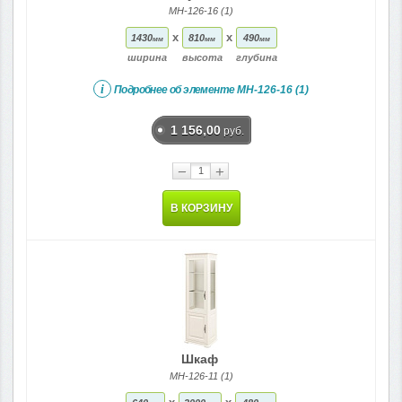
МН-126-16 (1)
x
x
1430
810
490
мм
мм
мм
ширина
высота
глубина
i
Подробнее об элементе
МН-126-16 (1)
1 156,00
руб.
−
+
В КОРЗИНУ
Шкаф
МН-126-11 (1)