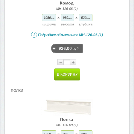
Комод
МН-126-06 (1)
x
x
1050
930
520
мм
мм
мм
ширина
высота
глубина
i
Подробнее об элементе
МН-126-06 (1)
936,00
руб.
−
+
В КОРЗИНУ
ПОЛКИ
Полка
МН-126-09 (1)
x
x
1250
290
180