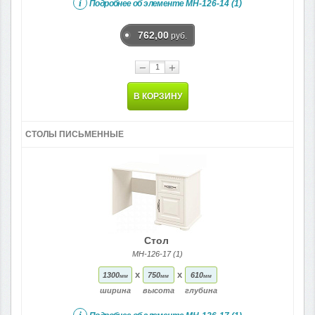
i
Подробнее об элементе
МН-126-14 (1)
762,00
руб.
−
+
В КОРЗИНУ
СТОЛЫ ПИСЬМЕННЫЕ
Стол
МН-126-17 (1)
x
x
1300
750
610
мм
мм
мм
ширина
высота
глубина