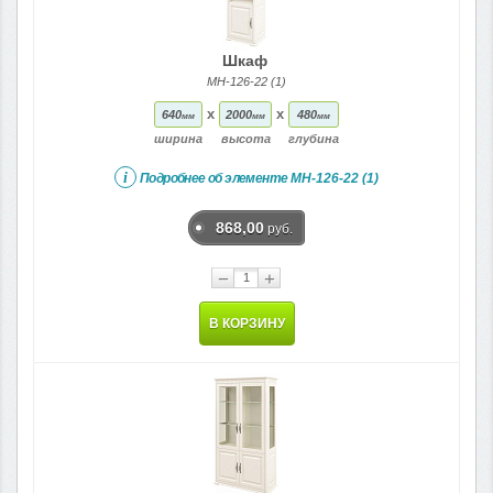
Шкаф
МН-126-22 (1)
x
x
640
2000
480
мм
мм
мм
ширина
высота
глубина
i
Подробнее об элементе
МН-126-22 (1)
868,00
руб.
−
+
В КОРЗИНУ