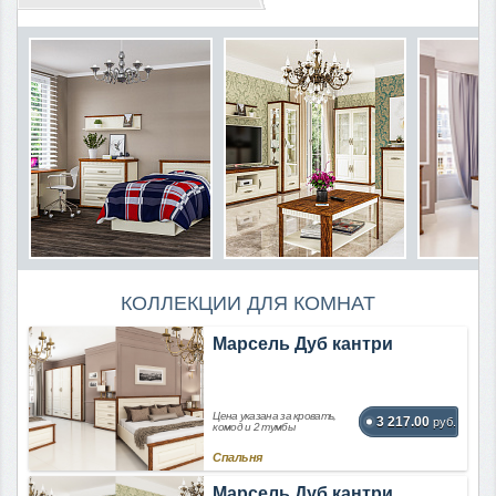
КОЛЛЕКЦИИ ДЛЯ КОМНАТ
Марсель Дуб кантри
Цена указана за кровать,
3 217.00
руб.
комод и 2 тумбы
Спальня
Марсель Дуб кантри