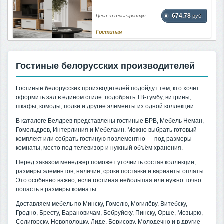
674.78
Цена за весь гарнитур
руб.
Гостиная
Гостиные белорусских производителей
Гостиные белорусских производителей подойдут тем, кто хочет
оформить зал в едином стиле: подобрать ТВ-тумбу, витрины,
шкафы, комоды, полки и другие элементы из одной коллекции.
В каталоге Белдрев представлены гостиные БРВ, Мебель Неман,
Гомельдрев, Интерлиния и Мебелаин. Можно выбрать готовый
комплект или собрать гостиную поэлементно — под размеры
комнаты, место под телевизор и нужный объём хранения.
Перед заказом менеджер поможет уточнить состав коллекции,
размеры элементов, наличие, сроки поставки и варианты оплаты.
Это особенно важно, если гостиная небольшая или нужно точно
попасть в размеры комнаты.
Доставляем мебель по Минску, Гомелю, Могилёву, Витебску,
Гродно, Бресту, Барановичам, Бобруйску, Пинску, Орше, Мозырю,
Солигорску, Новополоцку, Лиде, Борисову, Молодечно и в другие