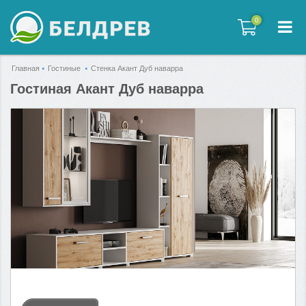
0
0
Главная
Гостиные
Стенка Акант Дуб наварра
Гостиная Акант Дуб наварра