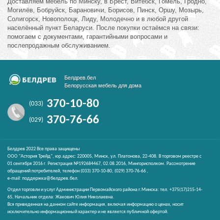
Доставляем мебель по Минску, в Брест, Витебск, Гомель, Гродно,
Могилёв, Бобруйск, Барановичи, Борисов, Пинск, Оршу, Мозырь,
Солигорск, Новополоцк, Лиду, Молодечно и в любой другой
населённый пункт Беларуси. После покупки остаёмся на связи:
помогаем с документами, гарантийными вопросами и
послепродажным обслуживанием.
Белдрев.бел
Белорусская мебель для дома
370-10-80
(033)
370-76-66
(029)
Белдрев 2022 Все права защищены
ООО "Астория Трейд", юр.адрес: 220005, Минск, ул. Платонова, 22-408. В торговом реестре с
01 сентября 2016 г. Регистрация №192684467, 02.08.2016, Мингорисполком. Рассмотрение
обращений потребителей, телефон
(033)
370-10-80,
(029)
370-76-66 ,
e-mail:
поддержка@белдрев.бел
.
Отдел торговли и услуг Администрации Первомайского района г.Минска: тел. +375(17)215-14-
65, Начальник отдела: Жакович Юлия Николаевна.
Вся приведенная на данном сайте информация, включая информацию о ценах, носит
исключительно информационный характер и не является публичной офертой.