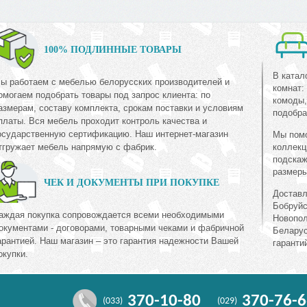
100% ПОДЛИННЫЕ ТОВАРЫ
В катал
ы работаем с мебелью белорусских производителей и
комнат:
омогаем подобрать товары под запрос клиента: по
комоды,
азмерам, составу комплекта, срокам поставки и условиям
подобра
платы. Вся мебель проходит контроль качества и
осударственную сертификацию. Наш интернет-магазин
Мы помо
тгружает мебель напрямую с фабрик.
коллекц
подскаж
размеры
ЧЕК И ДОКУМЕНТЫ ПРИ ПОКУПКЕ
Доставл
Бобруйс
аждая покупка сопровождается всеми необходимыми
Новопол
окументами - договорами, товарными чеками и фабричной
Беларус
арантией. Наш магазин – это гарантия надежности Вашей
гаранти
окупки.
370-10-80
370-76-6
(033)
(029)