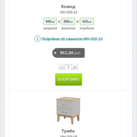
Комод
МН-058-16
x
x
940
990
410
мм
мм
мм
ширина
высота
глубина
i
Подробнее об элементе
МН-058-16
961,00
руб.
−
+
В КОРЗИНУ
Тумба
МН-058-08