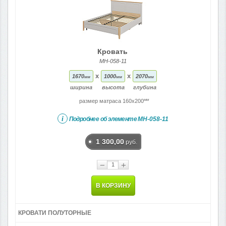
Кровать
МН-058-11
x
x
1670
1000
2070
мм
мм
мм
ширина
высота
глубина
мм
размер матраса 160x200
i
Подробнее об элементе
МН-058-11
1 300,00
руб.
−
+
В КОРЗИНУ
КРОВАТИ ПОЛУТОРНЫЕ