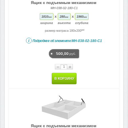
Ящик с подъемным механизмом
МН-038-02-180-C1
x
x
1810
280
1960
мм
мм
мм
ширина
высота
глубина
мм
размер матраса 180x200
i
Подробнее об элементе
МН-038-02-180-C1
500,00
руб.
−
+
В КОРЗИНУ
Ящик с подъемным механизмом