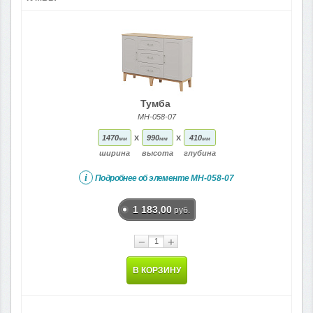
Тумба
МН-058-07
x
x
1470
990
410
мм
мм
мм
ширина
высота
глубина
i
Подробнее об элементе
МН-058-07
1 183,00
руб.
−
+
В КОРЗИНУ