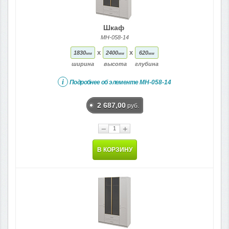
Шкаф
МН-058-14
x
x
1830
2400
620
мм
мм
мм
ширина
высота
глубина
i
Подробнее об элементе
МН-058-14
2 687,00
руб.
−
+
В КОРЗИНУ