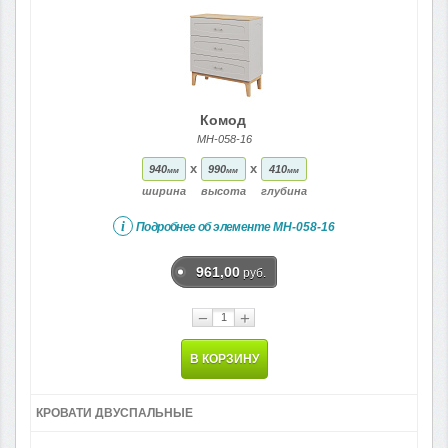
Комод
МН-058-16
x
x
940
990
410
мм
мм
мм
ширина
высота
глубина
i
Подробнее об элементе
МН-058-16
961,00
руб.
−
+
В КОРЗИНУ
КРОВАТИ ДВУСПАЛЬНЫЕ