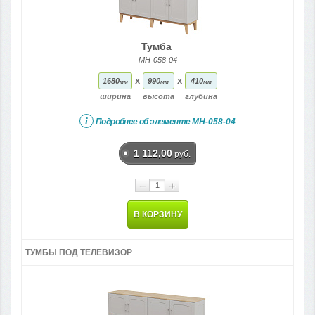
Тумба
МН-058-04
x
x
1680
990
410
мм
мм
мм
ширина
высота
глубина
i
Подробнее об элементе
МН-058-04
1 112,00
руб.
−
+
В КОРЗИНУ
ТУМБЫ ПОД ТЕЛЕВИЗОР