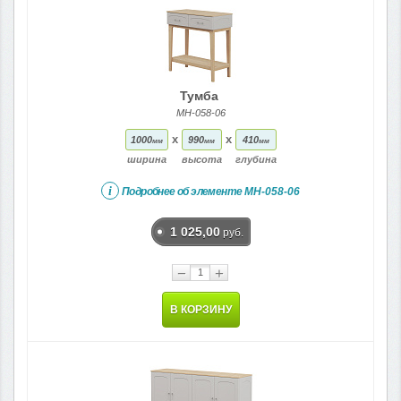
Тумба
МН-058-06
x
x
1000
990
410
мм
мм
мм
ширина
высота
глубина
i
Подробнее об элементе
МН-058-06
1 025,00
руб.
−
+
В КОРЗИНУ