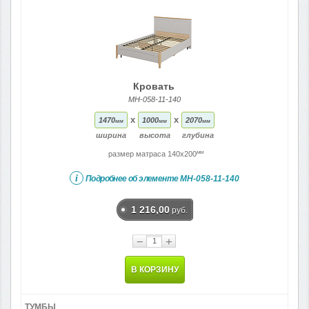
Кровать
МН-058-11-140
x
x
1470
1000
2070
мм
мм
мм
ширина
высота
глубина
мм
размер матраса 140x200
i
Подробнее об элементе
МН-058-11-140
1 216,00
руб.
−
+
В КОРЗИНУ
ТУМБЫ