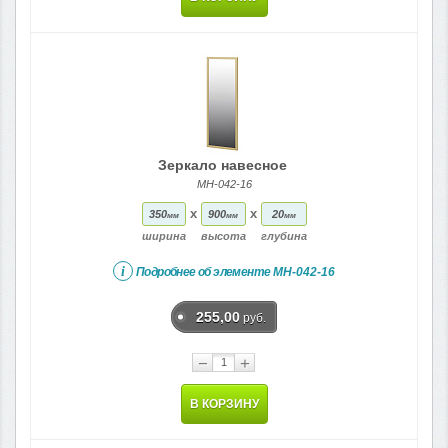
Зеркало навесное
МН-042-16
x
x
350
900
20
мм
мм
мм
ширина
высота
глубина
i
Подробнее об элементе
МН-042-16
255,00
руб.
−
+
В КОРЗИНУ