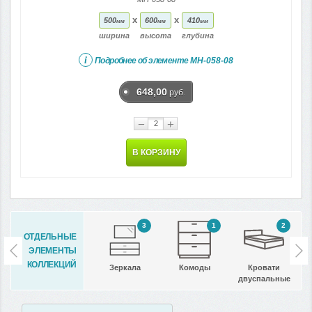
x
x
500
600
410
мм
мм
мм
ширина
высота
глубина
i
Подробнее об элементе
МН-058-08
648,00
руб.
−
+
В КОРЗИНУ
3
1
2
ОТДЕЛЬНЫЕ
ЭЛЕМЕНТЫ
КОЛЛЕКЦИЙ
Зеркала
Комоды
Кровати
двуспальные