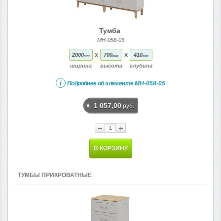
Тумба
МН-058-05
x
x
2000
700
410
мм
мм
мм
ширина
высота
глубина
i
Подробнее об элементе
МН-058-05
1 057,00
руб.
−
+
В КОРЗИНУ
ТУМБЫ ПРИКРОВАТНЫЕ