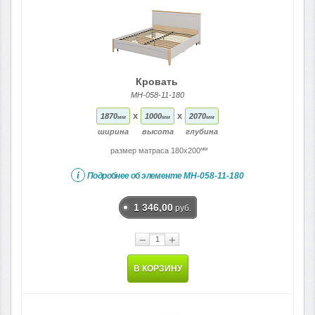
Кровать
МН-058-11-180
x
x
1870
1000
2070
мм
мм
мм
ширина
высота
глубина
мм
размер матраса 180x200
i
Подробнее об элементе
МН-058-11-180
1 346,00
руб.
−
+
В КОРЗИНУ