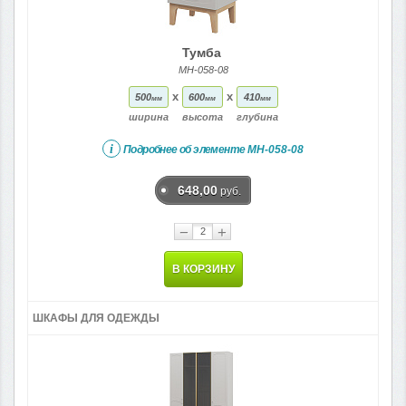
Тумба
МН-058-08
x
x
500
600
410
мм
мм
мм
ширина
высота
глубина
i
Подробнее об элементе
МН-058-08
648,00
руб.
−
+
В КОРЗИНУ
ШКАФЫ ДЛЯ ОДЕЖДЫ