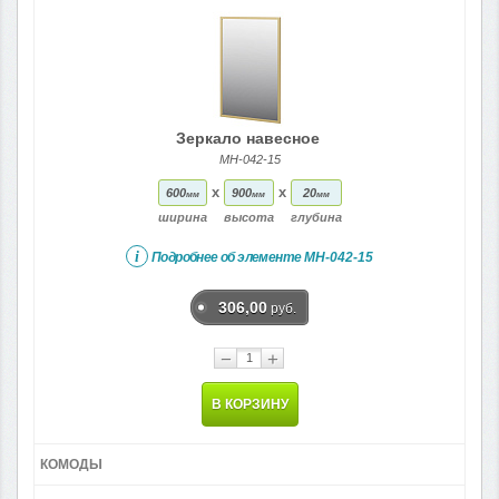
Зеркало навесное
МН-042-15
x
x
600
900
20
мм
мм
мм
ширина
высота
глубина
i
Подробнее об элементе
МН-042-15
306,00
руб.
−
+
В КОРЗИНУ
КОМОДЫ