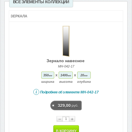
ВСЕ ЭЛЕМЕНТЫ КОЛЛЕКЦИИ
ЗЕРКАЛА
Зеркало навесное
МН-042-17
x
x
350
1400
20
мм
мм
мм
ширина
высота
глубина
i
Подробнее об элементе
МН-042-17
329,00
руб.
−
+
В КОРЗИНУ