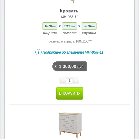
Кровать
МН-058-11
x
x
1670
1000
2070
мм
мм
мм
ширина
высота
глубина
мм
размер матраса 160x200
i
Подробнее об элементе
МН-058-11
1 300,00
руб.
−
+
В КОРЗИНУ