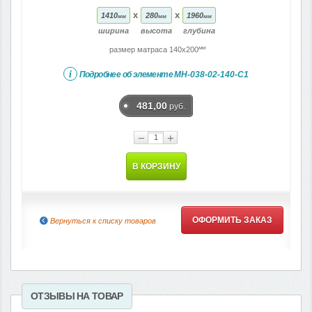
x
x
1410
280
1960
мм
мм
мм
ширина
высота
глубина
мм
размер матраса 140x200
i
Подробнее об элементе
МН-038-02-140-C1
481,00
руб.
−
+
В КОРЗИНУ
ОФОРМИТЬ ЗАКАЗ
Вернуться к списку товаров
ОТЗЫВЫ НА ТОВАР