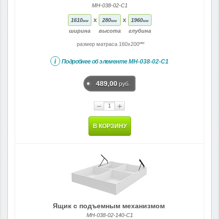
МН-038-02-C1
x
x
1610
280
1960
мм
мм
мм
ширина
высота
глубина
мм
размер матраса 160x200
i
Подробнее об элементе
МН-038-02-C1
489,00
руб.
−
+
В КОРЗИНУ
Ящик с подъемным механизмом
МН-038-02-140-C1