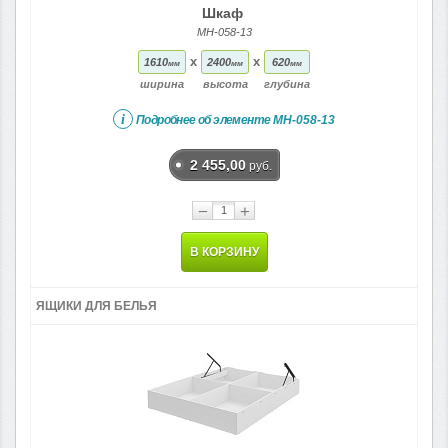
Шкаф
МН-058-13
x
x
1610
2400
620
мм
мм
мм
ширина
высота
глубина
i
Подробнее об элементе
МН-058-13
2 455,00
руб.
−
+
В КОРЗИНУ
ЯЩИКИ ДЛЯ БЕЛЬЯ