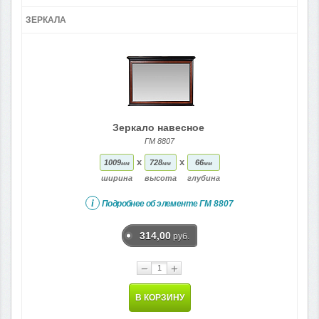
ЗЕРКАЛА
Зеркало навесное
ГМ 8807
x
x
1009
728
66
мм
мм
мм
ширина
высота
глубина
i
Подробнее об элементе
ГМ 8807
314,00
руб.
−
+
В КОРЗИНУ