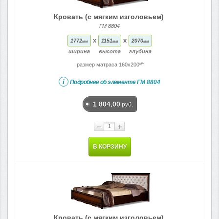
Кровать (с мягким изголовьем)
ГМ 8804
x
x
1772
1151
2070
мм
мм
мм
ширина
высота
глубина
мм
размер матраса 160x200
i
Подробнее об элементе
ГМ 8804
1 804,00
руб.
−
+
В КОРЗИНУ
Кровать (с мягким изголовьем)