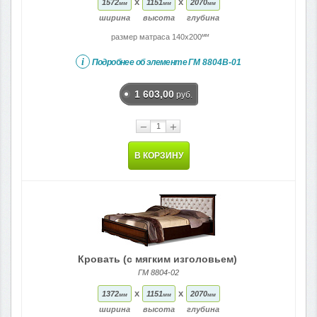
x
x
1572
1151
2070
мм
мм
мм
ширина
высота
глубина
мм
размер матраса 140x200
i
Подробнее об элементе
ГМ 8804В-01
1 603,00
руб.
−
+
В КОРЗИНУ
Кровать (с мягким изголовьем)
ГМ 8804-02
x
x
1372
1151
2070
мм
мм
мм
ширина
высота
глубина