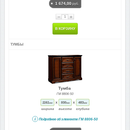
1 674,00
руб.
−
+
В КОРЗИНУ
ТУМБЫ
Тумба
ГМ 8806-50
x
x
1161
930
483
мм
мм
мм
ширина
высота
глубина
i
Подробнее об элементе
ГМ 8806-50