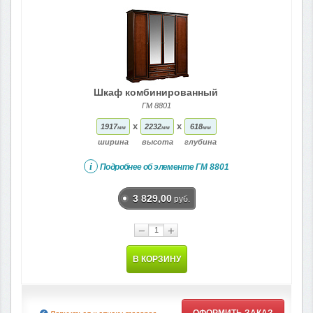
Шкаф комбинированный
ГМ 8801
x
x
1917
2232
618
мм
мм
мм
ширина
высота
глубина
i
Подробнее об элементе
ГМ 8801
3 829,00
руб.
−
+
В КОРЗИНУ
ОФОРМИТЬ ЗАКАЗ