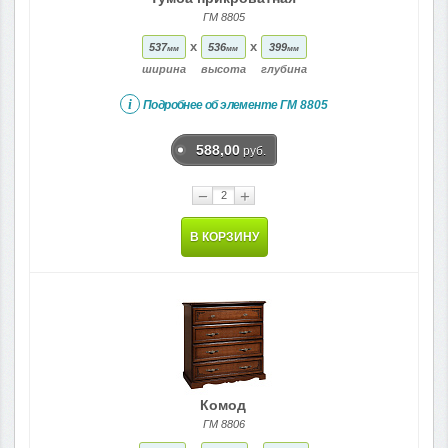
ГМ 8805
x
x
537
536
399
мм
мм
мм
ширина
высота
глубина
i
Подробнее об элементе
ГМ 8805
588,00
руб.
−
+
В КОРЗИНУ
Комод
ГМ 8806