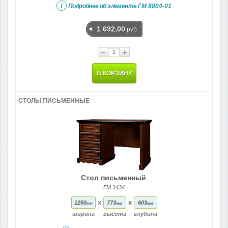
i
Подробнее об элементе
ГМ 8804-01
1 692,00
руб.
−
+
В КОРЗИНУ
СТОЛЫ ПИСЬМЕННЫЕ
Стол письменный
ГМ 1434
x
x
1250
773
603
мм
мм
мм
ширина
высота
глубина