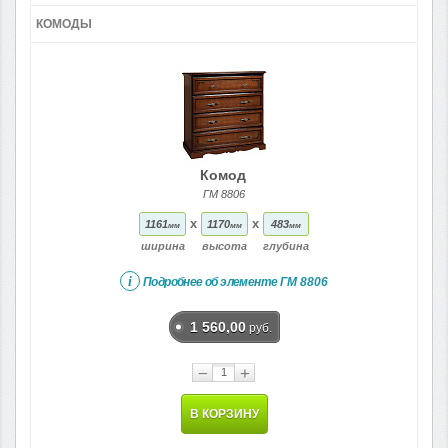
КОМОДЫ
Комод
ГМ 8806
x
x
1161
1170
483
мм
мм
мм
ширина
высота
глубина
i
Подробнее об элементе
ГМ 8806
1 560,00
руб.
−
+
В КОРЗИНУ