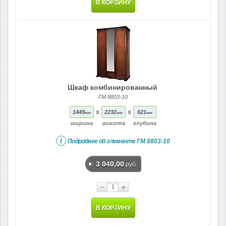
В КОРЗИНУ
Шкаф комбинированный
ГМ 8803-10
x
x
1449
2232
621
мм
мм
мм
ширина
высота
глубина
i
Подробнее об элементе
ГМ 8803-10
3 040,00
руб.
−
+
В КОРЗИНУ