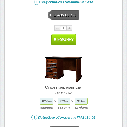
i
Подробнее об элементе
ГМ 1434
1 495,00
руб.
−
+
В КОРЗИНУ
Стол письменный
ГМ 1434-02
x
x
1250
773
603
мм
мм
мм
ширина
высота
глубина
i
Подробнее об элементе
ГМ 1434-02