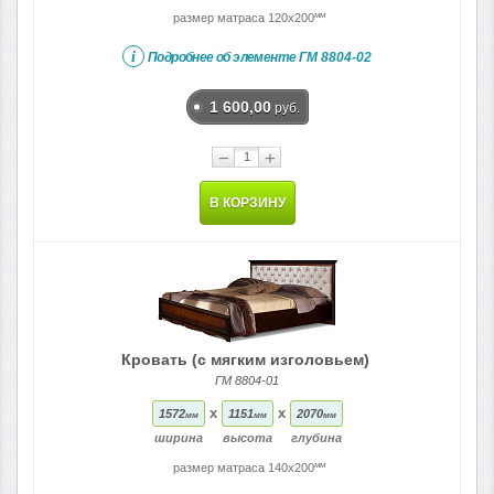
мм
размер матраса 120x200
i
Подробнее об элементе
ГМ 8804-02
1 600,00
руб.
−
+
В КОРЗИНУ
Кровать (с мягким изголовьем)
ГМ 8804-01
x
x
1572
1151
2070
мм
мм
мм
ширина
высота
глубина
мм
размер матраса 140x200