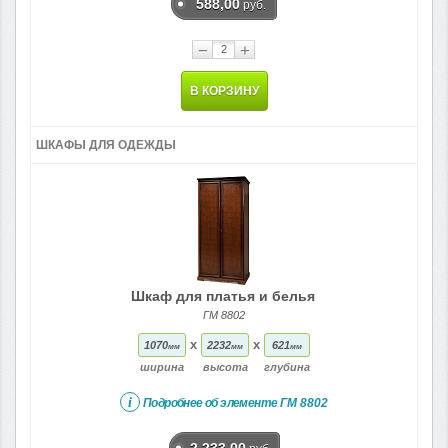
588,00
руб.
−
+
В КОРЗИНУ
ШКАФЫ ДЛЯ ОДЕЖДЫ
Шкаф для платья и белья
ГМ 8802
x
x
1070
2232
621
мм
мм
мм
ширина
высота
глубина
i
Подробнее об элементе
ГМ 8802
2 233,00