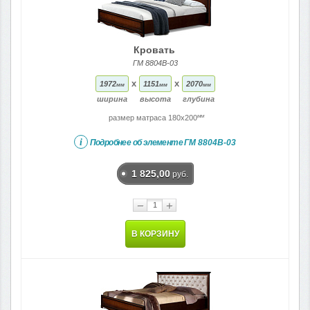
Кровать
ГМ 8804В-03
x
x
1972
1151
2070
мм
мм
мм
ширина
высота
глубина
мм
размер матраса 180x200
i
Подробнее об элементе
ГМ 8804В-03
1 825,00
руб.
−
+
В КОРЗИНУ