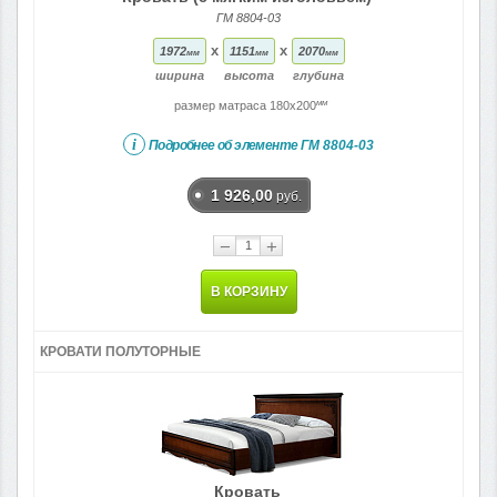
ГМ 8804-03
x
x
1972
1151
2070
мм
мм
мм
ширина
высота
глубина
мм
размер матраса 180x200
i
Подробнее об элементе
ГМ 8804-03
1 926,00
руб.
−
+
В КОРЗИНУ
КРОВАТИ ПОЛУТОРНЫЕ
Кровать