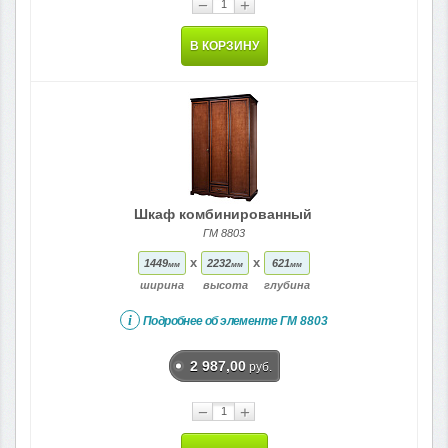
−
+
В КОРЗИНУ
Шкаф комбинированный
ГМ 8803
x
x
1449
2232
621
мм
мм
мм
ширина
высота
глубина
i
Подробнее об элементе
ГМ 8803
2 987,00
руб.
−
+