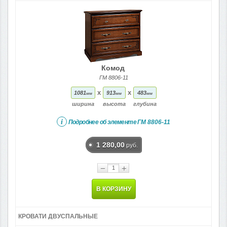
Комод
ГМ 8806-11
x
x
1081
913
483
мм
мм
мм
ширина
высота
глубина
i
Подробнее об элементе
ГМ 8806-11
1 280,00
руб.
−
+
В КОРЗИНУ
КРОВАТИ ДВУСПАЛЬНЫЕ