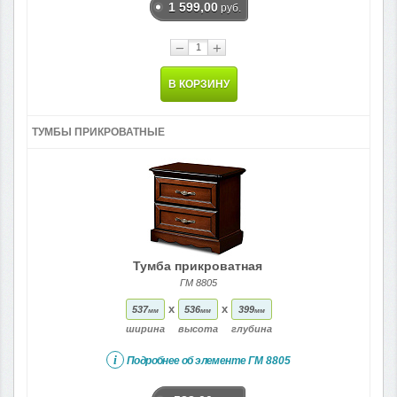
1 599,00
руб.
−
+
В КОРЗИНУ
ТУМБЫ ПРИКРОВАТНЫЕ
Тумба прикроватная
ГМ 8805
x
x
537
536
399
мм
мм
мм
ширина
высота
глубина
i
Подробнее об элементе
ГМ 8805