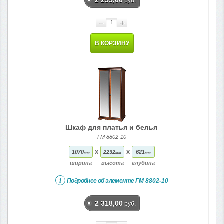
руб.
−
+
В КОРЗИНУ
Шкаф для платья и белья
ГМ 8802-10
x
x
1070
2232
621
мм
мм
мм
ширина
высота
глубина
i
Подробнее об элементе
ГМ 8802-10
2 318,00
руб.