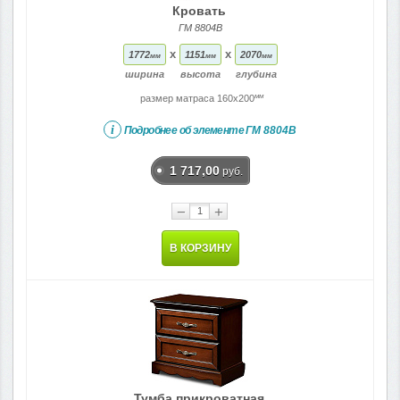
Кровать
ГМ 8804В
x
x
1772
1151
2070
мм
мм
мм
ширина
высота
глубина
мм
размер матраса 160x200
i
Подробнее об элементе
ГМ 8804В
1 717,00
руб.
−
+
В КОРЗИНУ
Тумба прикроватная