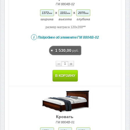
ГМ 8804В-02
x
x
1372
1151
2070
мм
мм
мм
ширина
высота
глубина
мм
размер матраса 120x200
i
Подробнее об элементе
ГМ 8804В-02
1 530,00
руб.
−
+
В КОРЗИНУ
Кровать
ГМ 8804В-01