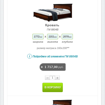
Кровать
ГМ 8804В
x
x
1772
1151
2070
мм
мм
мм
ширина
высота
глубина
мм
размер матраса 160x200
i
Подробнее об элементе
ГМ 8804В
1 717,00
руб.
−
+
В КОРЗИНУ