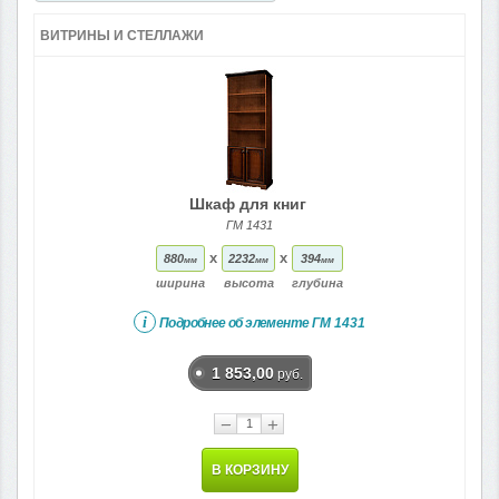
ВИТРИНЫ И СТЕЛЛАЖИ
Шкаф для книг
ГМ 1431
x
x
880
2232
394
мм
мм
мм
ширина
высота
глубина
i
Подробнее об элементе
ГМ 1431
1 853,00
руб.
−
+
В КОРЗИНУ