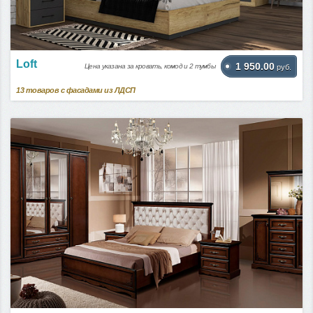
Loft
1 950.00
Цена указана за кровать, комод и 2 тумбы
руб.
13
товаров с фасадами из ЛДСП