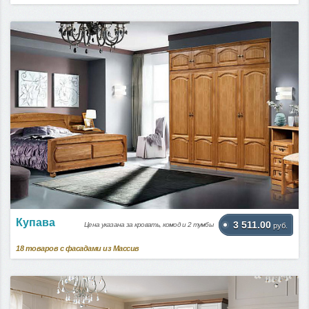
Купава
3 511.00
Цена указана за кровать, комод и 2 тумбы
руб.
18
товаров с фасадами из Массив