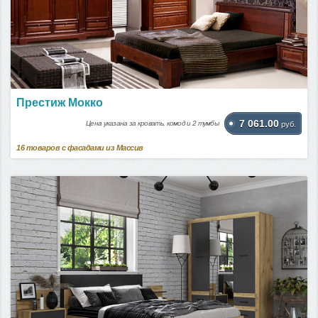
Престиж Мокко
7 061.00
Цена указана за кровать, комод и 2 тумбы
руб.
16
товаров с фасадами из Массив