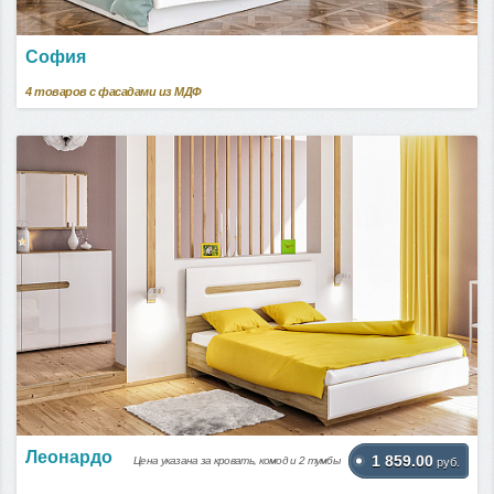
София
4
товаров с фасадами из МДФ
Леонардо
1 859.00
Цена указана за кровать, комод и 2 тумбы
руб.