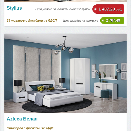
Stylius
1 407.20
Цена указана за кровать, комод и 2 тумбы
руб.
2 767.49
29
товаров с фасадами из ЛДСП
Цена за набор на картинке
Azteca Белая
8
товаров с фасадами из МДФ