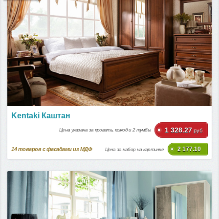
Kentaki Каштан
1 328.27
Цена указана за кровать, комод и 2 тумбы
руб.
2 177.10
14
товаров с фасадами из МДФ
Цена за набор на картинке