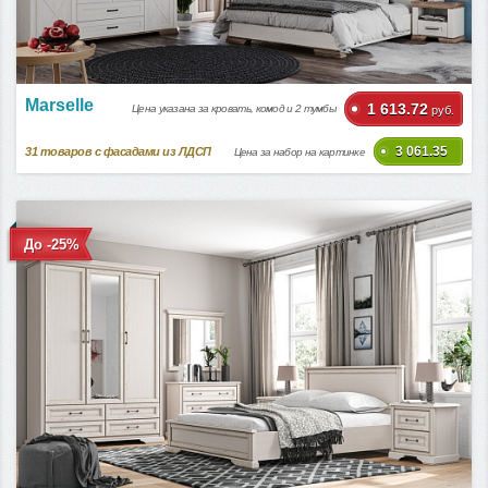
Marselle
1 613.72
Цена указана за кровать, комод и 2 тумбы
руб.
3 061.35
31
товаров с фасадами из ЛДСП
Цена за набор на картинке
До -25%