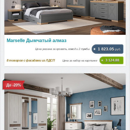
Marselle Дымчатый алмаз
1 823.05
Цена указана за кровать, комод и 2 тумбы
руб.
3 124.88
8
товаров с фасадами из ЛДСП
Цена за набор на картинке
До -20%