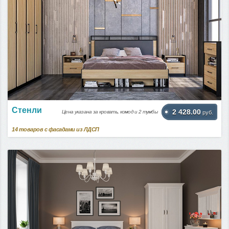
Стенли
2 428.00
Цена указана за кровать, комод и 2 тумбы
руб.
14
товаров с фасадами из ЛДСП