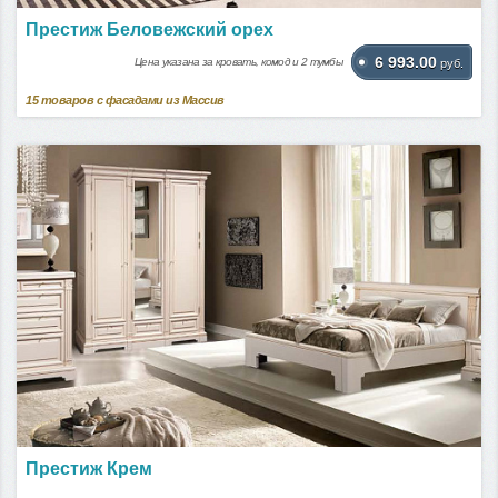
Престиж Беловежский орех
6 993.00
Цена указана за кровать, комод и 2 тумбы
руб.
15
товаров с фасадами из Массив
Престиж Крем