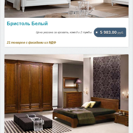
Бристоль Белый
5 983.00
Цена указана за кровать, комод и 2 тумбы
руб.
21
товаров с фасадами из МДФ