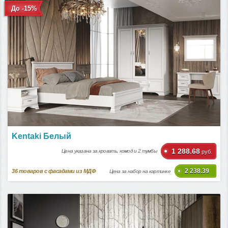
До -15%
Kentaki Белый
1 288.68
Цена указана за кровать, комод и 2 тумбы
руб.
2 238.39
36
товаров с фасадами из МДФ
Цена за набор на картинке