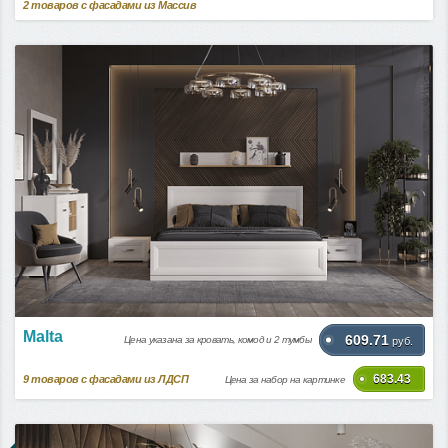
2
товаров с фасадами из Массив
Malta
609.71
Цена указана за кровать, комод и 2 тумбы
руб.
683.43
9
товаров с фасадами из ЛДСП
Цена за набор на картинке