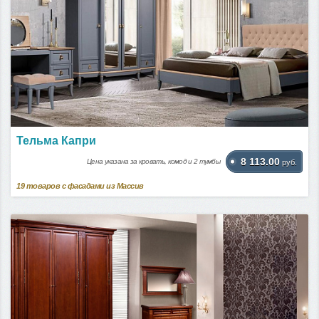
Тельма Капри
8 113.00
Цена указана за кровать, комод и 2 тумбы
руб.
19
товаров с фасадами из Массив