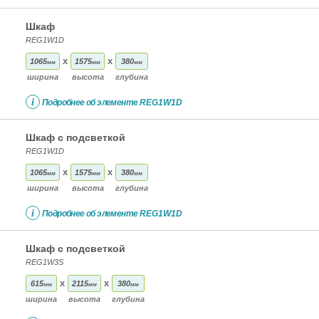
Шкаф
REG1W1D
x
x
1065
1575
380
мм
мм
мм
ширина
высота
глубина
i
Подробнее об элементе
REG1W1D
Шкаф с подсветкой
REG1W1D
x
x
1065
1575
380
мм
мм
мм
ширина
высота
глубина
i
Подробнее об элементе
REG1W1D
Шкаф с подсветкой
REG1W3S
x
x
615
2115
380
мм
мм
мм
ширина
высота
глубина