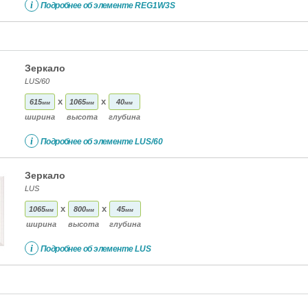
i
Подробнее об элементе
REG1W3S
Зеркало
LUS/60
x
x
615
1065
40
мм
мм
мм
ширина
высота
глубина
i
Подробнее об элементе
LUS/60
Зеркало
LUS
x
x
1065
800
45
мм
мм
мм
ширина
высота
глубина
i
Подробнее об элементе
LUS