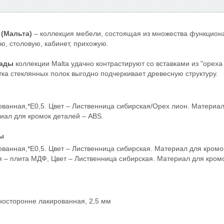
 (Мальта)
– коллекция мебели, состоящая из множества функциона
, столовую, кабинет, прихожую.
сады
коллекции Malta удачно контрастируют со вставками из "ореха
тка стеклянных полок выгодно подчеркивает древесную структуру.
анная,*Е0,5. Цвет – Лиственница сибирская/Орех лион. Материал
иал для кромок деталей – ABS.
ы
анная,*Е0,5. Цвет – Лиственница сибирская. Материал для кромо
 – плита МДФ, Цвет – Лиственница сибирская. Материал для кромо
носторонне лакированная, 2,5 мм