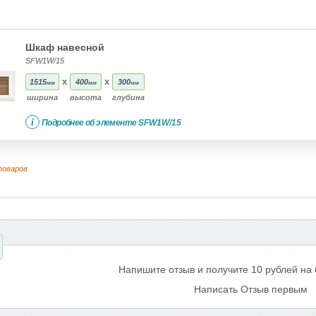
Шкаф навесной
SFW1W/15
x
x
1515
400
300
мм
мм
мм
ширина
высота
глубина
i
Подробнее об элементе
SFW1W/15
товаров
Напишите отзыв и получите 10 рублей на
Написать Отзыв первым