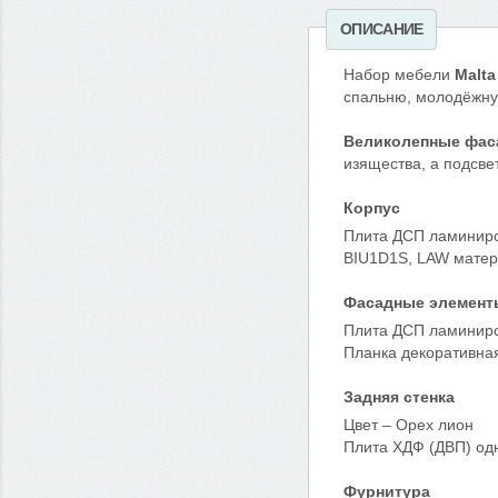
ОПИСАНИЕ
Набор мебели
Malta
спальню, молодёжную
Великолепные фа
изящества, а подсве
Корпус
Плита ДСП ламиниров
BIU1D1S, LAW матер
Фасадные элемент
Плита ДСП ламиниров
Планка декоративная
Задняя стенка
Цвет – Орех лион
Плита ХДФ (ДВП) од
Фурнитура