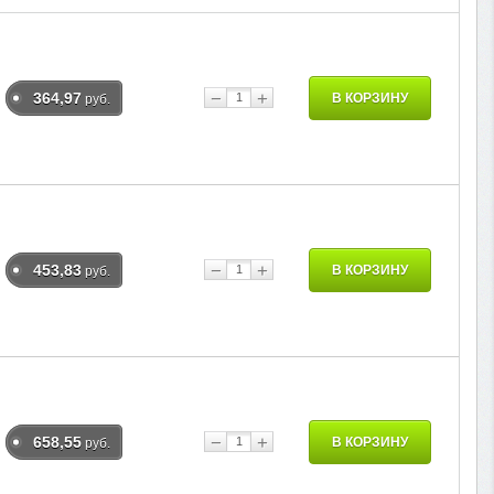
−
+
364,97
В КОРЗИНУ
руб.
−
+
453,83
В КОРЗИНУ
руб.
−
+
658,55
В КОРЗИНУ
руб.