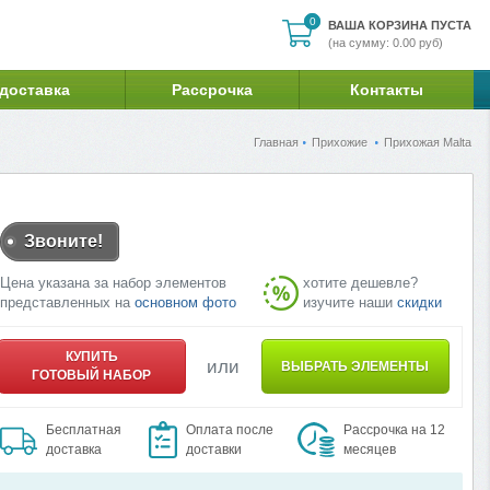
0
0
ВАША КОРЗИНА ПУСТА
(на сумму: 0.00 руб)
 доставка
Рассрочка
Контакты
Главная
Прихожие
Прихожая Malta
Звоните!
Цена указана за набор элементов
хотите дешевле?
представленных на
основном фото
изучите наши
скидки
КУПИТЬ
или
ВЫБРАТЬ ЭЛЕМЕНТЫ
ГОТОВЫЙ НАБОР
Бесплатная
Оплата после
Рассрочка на 12
доставка
доставки
месяцев