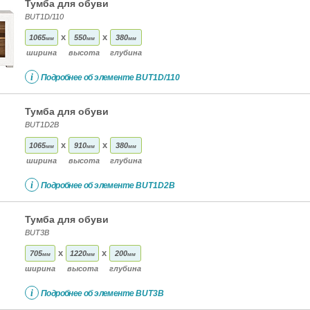
Тумба для обуви
BUT1D/110
x
x
1065
550
380
мм
мм
мм
ширина
высота
глубина
i
Подробнее об элементе
BUT1D/110
Тумба для обуви
BUT1D2B
x
x
1065
910
380
мм
мм
мм
ширина
высота
глубина
i
Подробнее об элементе
BUT1D2B
Тумба для обуви
BUT3B
x
x
705
1220
200
мм
мм
мм
ширина
высота
глубина
i
Подробнее об элементе
BUT3B