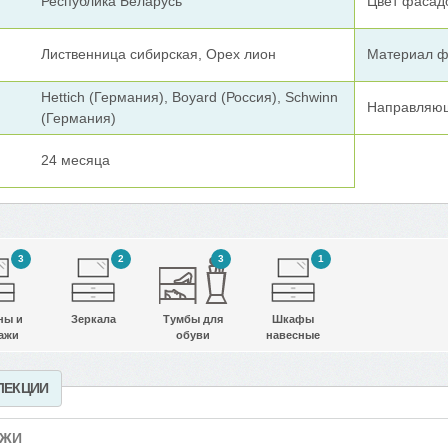
Республика Беларусь
Цвет фасад
Лиственница сибирская, Орех лион
Материал ф
Hettich (Германия), Boyard (Россия), Schwinn
Направляю
(Германия)
24 месяца
3
2
3
1
ны и
Зеркала
Тумбы для
Шкафы
ажи
обуви
навесные
ЛЕКЦИИ
АЖИ