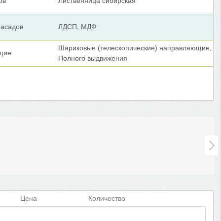
ов
Лиственница сибирская
асадов
ЛДСП, МДФ
Шариковые (телескопические) направляющие,
щие
Полного выдвижения
Цена
Количество