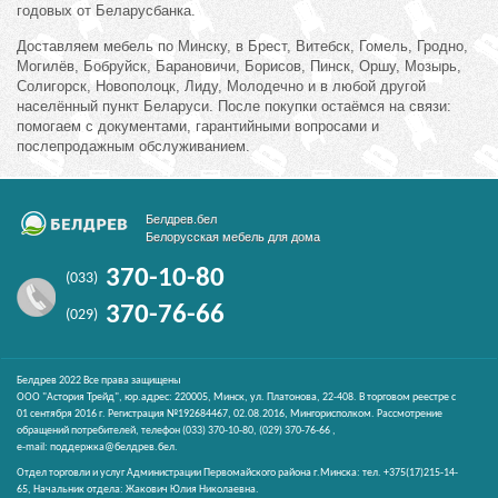
годовых от Беларусбанка.
Доставляем мебель по Минску, в Брест, Витебск, Гомель, Гродно,
Могилёв, Бобруйск, Барановичи, Борисов, Пинск, Оршу, Мозырь,
Солигорск, Новополоцк, Лиду, Молодечно и в любой другой
населённый пункт Беларуси. После покупки остаёмся на связи:
помогаем с документами, гарантийными вопросами и
послепродажным обслуживанием.
Белдрев.бел
Белорусская мебель для дома
370-10-80
(033)
370-76-66
(029)
Белдрев 2022 Все права защищены
ООО "Астория Трейд", юр.адрес: 220005, Минск, ул. Платонова, 22-408. В торговом реестре с
01 сентября 2016 г. Регистрация №192684467, 02.08.2016, Мингорисполком. Рассмотрение
обращений потребителей, телефон
(033)
370-10-80,
(029)
370-76-66 ,
e-mail:
поддержка@белдрев.бел
.
Отдел торговли и услуг Администрации Первомайского района г.Минска: тел. +375(17)215-14-
65, Начальник отдела: Жакович Юлия Николаевна.