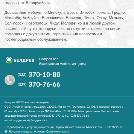
годовых от Беларусбанка.
Доставляем мебель по Минску, в Брест, Витебск, Гомель, Гродно,
Могилёв, Бобруйск, Барановичи, Борисов, Пинск, Оршу, Мозырь,
Солигорск, Новополоцк, Лиду, Молодечно и в любой другой
населённый пункт Беларуси. После покупки остаёмся на связи:
помогаем с документами, гарантийными вопросами и
послепродажным обслуживанием.
Белдрев.бел
Белорусская мебель для дома
370-10-80
(033)
370-76-66
(029)
Белдрев 2022 Все права защищены
ООО "Астория Трейд", юр.адрес: 220005, Минск, ул. Платонова, 22-408. В торговом реестре с
01 сентября 2016 г. Регистрация №192684467, 02.08.2016, Мингорисполком. Рассмотрение
обращений потребителей, телефон
(033)
370-10-80,
(029)
370-76-66 ,
e-mail:
поддержка@белдрев.бел
.
Отдел торговли и услуг Администрации Первомайского района г.Минска: тел. +375(17)215-14-
65, Начальник отдела: Жакович Юлия Николаевна.