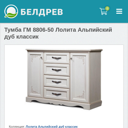
0
0
Тумба ГМ 8806-50 Лолита Альпийский
дуб классик
Коллекция:
Лолита Альпийский дуб классик