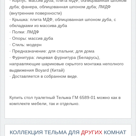
· Корпус: массив дуба; плита МДФ, облицованная шпоном
дуба; фанера,
облицованная шпоном дуба; ЛМДФ
(внутренние поверхности)
· Крышка:
плита МДФ, облицованная шпоном дуба, с
обкладками из массива дуба
· Полки
: ЛМДФ
· Опоры:
массив дуба
· Стиль: модерн
· Предназначение: для спальни; для дома
· Фурнитура: лицевая фурнитура (Беларусь),
направляющие шариковые скрытого монтажа неполного
выдвижения Boyard (Китай)
· Доставляется в собранном виде.
Купить стол туалетный Тельма ГМ 6589-01 можно как в
комплекте мебели, так и отдельно.
КОЛЛЕКЦИЯ ТЕЛЬМА ДЛЯ
ДРУГИХ
КОМНАТ