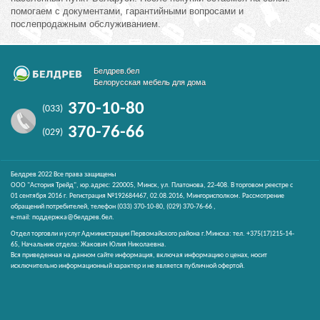
помогаем с документами, гарантийными вопросами и
послепродажным обслуживанием.
Белдрев.бел
Белорусская мебель для дома
370-10-80
(033)
370-76-66
(029)
Белдрев 2022 Все права защищены
ООО "Астория Трейд", юр.адрес: 220005, Минск, ул. Платонова, 22-408. В торговом реестре с
01 сентября 2016 г. Регистрация №192684467, 02.08.2016, Мингорисполком. Рассмотрение
обращений потребителей, телефон
(033)
370-10-80,
(029)
370-76-66 ,
e-mail:
поддержка@белдрев.бел
.
Отдел торговли и услуг Администрации Первомайского района г.Минска: тел. +375(17)215-14-
65, Начальник отдела: Жакович Юлия Николаевна.
Вся приведенная на данном сайте информация, включая информацию о ценах, носит
исключительно информационный характер и не является публичной офертой.