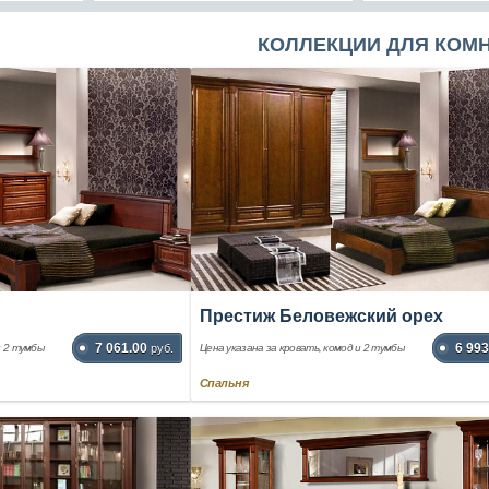
КОЛЛЕКЦИИ ДЛЯ КОМ
Престиж Беловежский орех
7 061.00
6 993
и 2 тумбы
руб.
Цена указана за кровать, комод и 2 тумбы
Спальня