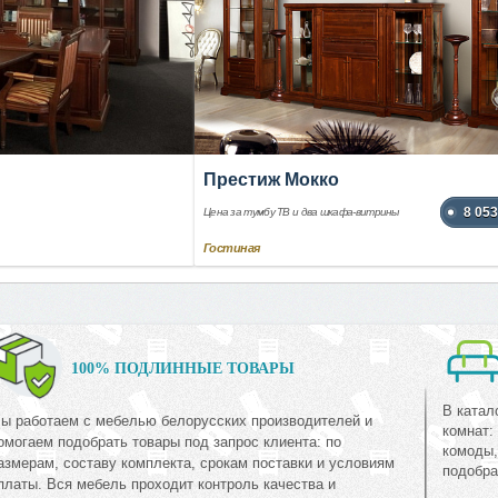
Престиж Мокко
8 053
Цена за тумбу ТВ и два шкафа-витрины
Гостиная
100% ПОДЛИННЫЕ ТОВАРЫ
В катал
ы работаем с мебелью белорусских производителей и
комнат:
омогаем подобрать товары под запрос клиента: по
комоды,
азмерам, составу комплекта, срокам поставки и условиям
подобра
платы. Вся мебель проходит контроль качества и