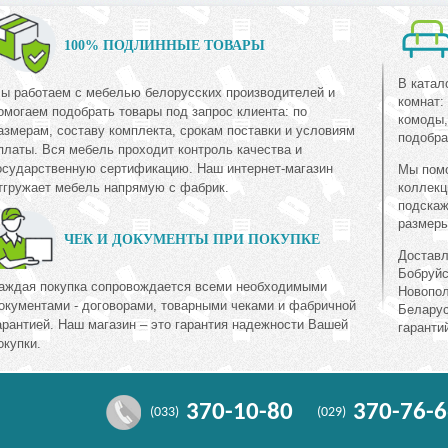
100% ПОДЛИННЫЕ ТОВАРЫ
В катал
ы работаем с мебелью белорусских производителей и
комнат:
омогаем подобрать товары под запрос клиента: по
комоды,
азмерам, составу комплекта, срокам поставки и условиям
подобра
платы. Вся мебель проходит контроль качества и
осударственную сертификацию. Наш интернет-магазин
Мы помо
тгружает мебель напрямую с фабрик.
коллекц
подскаж
размеры
ЧЕК И ДОКУМЕНТЫ ПРИ ПОКУПКЕ
Доставл
Бобруйс
аждая покупка сопровождается всеми необходимыми
Новопол
окументами - договорами, товарными чеками и фабричной
Беларус
арантией. Наш магазин – это гарантия надежности Вашей
гаранти
окупки.
370-10-80
370-76-6
(033)
(029)