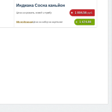
Индиана Сосна каньйон
1 004.56
Цена за кровать, комод и тумбу
руб.
1 474.88
Молодежная
Цена за набор на картинке