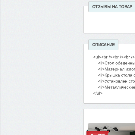
ОТЗЫВЫ НА ТОВАР
ОПИСАНИЕ
<ul><br /><br /><br />
<li>Стол обеденный р
<li>Материал изготов
<li>Крышка стола сост
<li>Установлен стол 
<li>Металлические на
</ul>