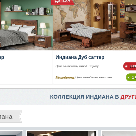
До -20%
ер
Индиана Дуб саттер
809
Цена за кровать, комод и тумбу
1 
Молодежная
Цена за набор на картинке
КОЛЛЕКЦИЯ ИНДИАНА В
ДРУГ
иана