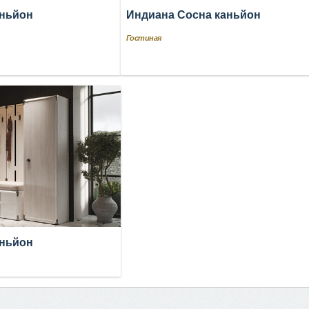
аньйон
Индиана Сосна каньйон
Гостиная
аньйон