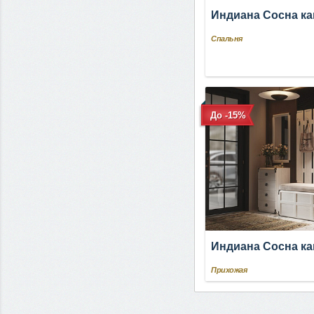
Индиана Сосна к
Спальня
До -15%
Индиана Сосна к
Прихожая