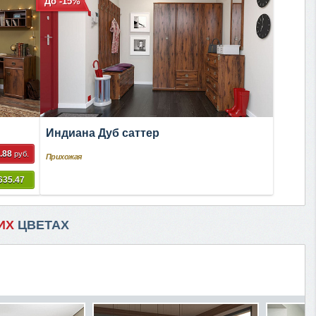
До -15%
Индиана Дуб саттер
.88
руб.
Прихожая
635.47
ИХ
ЦВЕТАХ