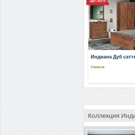
До -20%
Индиана Дуб сатт
Спальня
Коллекция Инд