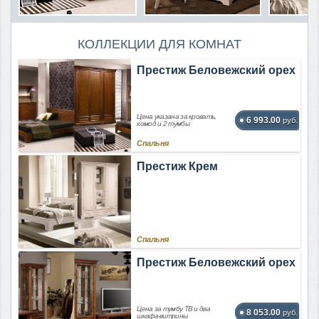
КОЛЛЕКЦИИ ДЛЯ КОМНАТ
Престиж Беловежский орех
Цена указана за кровать,
6 993.00
руб.
комод и 2 тумбы
Спальня
Престиж Крем
Спальня
Престиж Беловежский орех
Цена за тумбу ТВ и два
8 053.00
руб.
шкафа-витрины