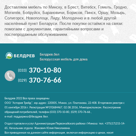
Доставляем мебель по Минску, в Брест, Витебск, Гомель, Гродно,
Могилёв, Бобруйск, Барановичи, Борисов, Пинск, Оршу, Мозырь,
Солигорск, Новополоцк, Лиду, Молодечно и в любой другой
населённый пункт Беларуси. После покупки остаёмся на связи:
помогаем с документами, гарантийными вопросами и
послепродажным обслуживанием.
Белдрев.бел
Белорусская мебель для дома
370-10-80
(033)
370-76-66
(029)
Белдрев 2022 Все права защищены
ООО "Астория Трейд", юр.адрес: 220005, Минск, ул. Платонова, 22-408. В торговом реестре с
01 сентября 2016 г. Регистрация №192684467, 02.08.2016, Мингорисполком. Рассмотрение
обращений потребителей, телефон
(033)
370-10-80,
(029)
370-76-66 ,
e-mail:
поддержка@белдрев.бел
.
Отдел торговли и услуг Администрации Первомайского района г.Минска: тел. +375(17)215-14-
65, Начальник отдела: Жакович Юлия Николаевна.
Вся приведенная на данном сайте информация, включая информацию о ценах, носит