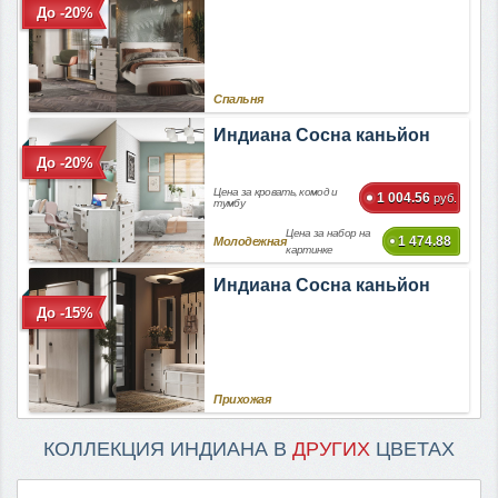
До -20%
Спальня
Индиана Сосна каньйон
До -20%
Цена за кровать, комод и
1 004.56
руб.
тумбу
Цена за набор на
1 474.88
Молодежная
картинке
Индиана Сосна каньйон
До -15%
Прихожая
КОЛЛЕКЦИЯ ИНДИАНА В
ДРУГИХ
ЦВЕТАХ