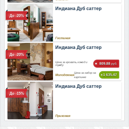
Индиана Дуб саттер
До -20%
Гостиная
Индиана Дуб саттер
До -20%
Цена за кровать, комод и
809.88
руб.
тумбу
Цена за набор на
1 635.47
Молодежная
картинке
Индиана Дуб саттер
До -15%
Прихожая