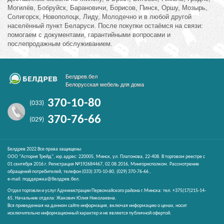
Могилёв, Бобруйск, Барановичи, Борисов, Пинск, Оршу, Мозырь,
Солигорск, Новополоцк, Лиду, Молодечно и в любой другой
населённый пункт Беларуси. После покупки остаёмся на связи:
помогаем с документами, гарантийными вопросами и
послепродажным обслуживанием.
Белдрев.бел
Белорусская мебель для дома
370-10-80
(033)
370-76-66
(029)
Белдрев 2022 Все права защищены
ООО "Астория Трейд", юр.адрес: 220005, Минск, ул. Платонова, 22-408. В торговом реестре с
01 сентября 2016 г. Регистрация №192684467, 02.08.2016, Мингорисполком. Рассмотрение
обращений потребителей, телефон
(033)
370-10-80,
(029)
370-76-66 ,
e-mail:
поддержка@белдрев.бел
.
Отдел торговли и услуг Администрации Первомайского района г.Минска: тел. +375(17)215-14-
65, Начальник отдела: Жакович Юлия Николаевна.
Вся приведенная на данном сайте информация, включая информацию о ценах, носит
исключительно информационный характер и не является публичной офертой.