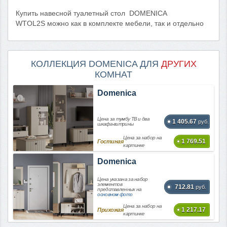
Купить навесной туалетный стол DOMENICA
WTOL2S можно как в комплекте мебели, так и отдельно
КОЛЛЕКЦИЯ DOMENICA ДЛЯ
ДРУГИХ
КОМНАТ
Domenica
Цена за тумбу ТВ и два
1 405.67
руб.
шкафа-витрины
Цена за набор на
1 769.51
Гостиная
картинке
Domenica
Цена указана за набор
элементов
712.81
руб.
представленных на
основном фото
Цена за набор на
1 217.17
Прихожая
картинке