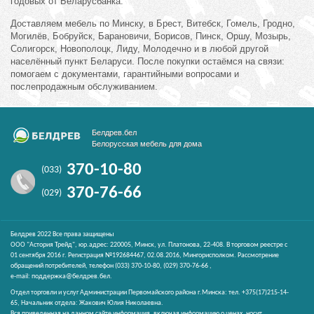
годовых от Беларусбанка.
Доставляем мебель по Минску, в Брест, Витебск, Гомель, Гродно,
Могилёв, Бобруйск, Барановичи, Борисов, Пинск, Оршу, Мозырь,
Солигорск, Новополоцк, Лиду, Молодечно и в любой другой
населённый пункт Беларуси. После покупки остаёмся на связи:
помогаем с документами, гарантийными вопросами и
послепродажным обслуживанием.
Белдрев.бел
Белорусская мебель для дома
370-10-80
(033)
370-76-66
(029)
Белдрев 2022 Все права защищены
ООО "Астория Трейд", юр.адрес: 220005, Минск, ул. Платонова, 22-408. В торговом реестре с
01 сентября 2016 г. Регистрация №192684467, 02.08.2016, Мингорисполком. Рассмотрение
обращений потребителей, телефон
(033)
370-10-80,
(029)
370-76-66 ,
e-mail:
поддержка@белдрев.бел
.
Отдел торговли и услуг Администрации Первомайского района г.Минска: тел. +375(17)215-14-
65, Начальник отдела: Жакович Юлия Николаевна.
Вся приведенная на данном сайте информация, включая информацию о ценах, носит