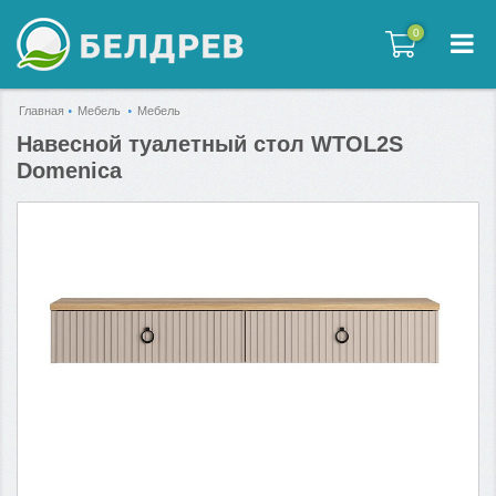
0
0
Главная
Мебель
Мебель
Навесной туалетный стол WTOL2S
Domenica