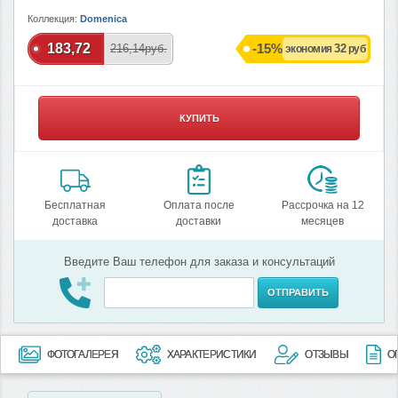
Коллекция:
Domenica
183,72
-15%
216,14руб.
32
экономия
руб
КУПИТЬ
Бесплатная
Оплата после
Рассрочка на 12
доставка
доставки
месяцев
Введите Ваш телефон для заказа и консультаций
ОТПРАВИТЬ
ФОТОГАЛЕРЕЯ
ХАРАКТЕРИСТИКИ
ОТЗЫВЫ
О