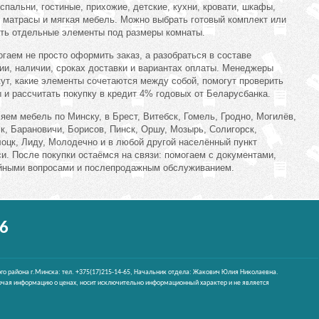
 спальни, гостиные, прихожие, детские, кухни, кровати, шкафы,
 матрасы и мягкая мебель. Можно выбрать готовый комплект или
ть отдельные элементы под размеры комнаты.
гаем не просто оформить заказ, а разобраться в составе
ии, наличии, сроках доставки и вариантах оплаты. Менеджеры
ут, какие элементы сочетаются между собой, помогут проверить
 и рассчитать покупку в кредит 4% годовых от Беларусбанка.
яем мебель по Минску, в Брест, Витебск, Гомель, Гродно, Могилёв,
к, Барановичи, Борисов, Пинск, Оршу, Мозырь, Солигорск,
оцк, Лиду, Молодечно и в любой другой населённый пункт
и. После покупки остаёмся на связи: помогаем с документами,
йными вопросами и послепродажным обслуживанием.
6
го района г.Минска: тел. +375(17)215-14-65, Начальник отдела: Жакович Юлия Николаевна.
чая информацию о ценах, носит исключительно информационный характер и не является