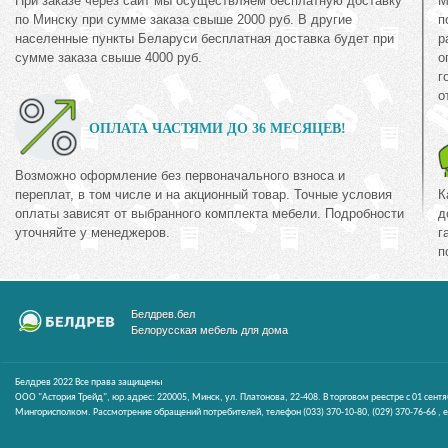
При заказе через сайт мы осуществляем бесплатную доставку
М
по Минску при сумме заказа свыше 2000 руб. В другие
п
населенные пункты Беларуси бесплатная доставка будет при
р
сумме заказа свыше 4000 руб.
о
г
о
ОПЛАТА ЧАСТЯМИ ДО 36 МЕСЯЦЕВ!
Возможно оформление без первоначального взноса и
переплат, в том числе и на акционный товар. Точные условия
К
оплаты зависят от выбранного комплекта мебели. Подробности
д
уточняйте у менеджеров.
г
п
Белдрев.бел
Белорусская мебель для дома
Белдрев 2022 Все права защищены
ООО "Астория Трейд", юр.адрес: 220005, Минск, ул. Платонова, 22-408. В торговом реестре с 01 сент
Мингорисполком. Рассмотрение обращений потребителей, телефон
(033)
370-10-80,
(029)
370-76-66 ,
e