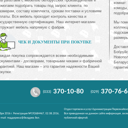
ы работаем с мебелью белорусских производителей и
комнат:
омогаем подобрать товары под запрос клиента: по
комоды,
азмерам, составу комплекта, срокам поставки и условиям
подобра
платы. Вся мебель проходит контроль качества и
осударственную сертификацию. Наш интернет-магазин
Мы помо
тгружает мебель напрямую с фабрик.
коллекц
подскаж
размеры
ЧЕК И ДОКУМЕНТЫ ПРИ ПОКУПКЕ
Доставл
Бобруйс
аждая покупка сопровождается всеми необходимыми
Новопол
окументами - договорами, товарными чеками и фабричной
Беларус
арантией. Наш магазин – это гарантия надежности Вашей
гаранти
окупки.
370-10-80
370-76-6
(033)
(029)
Отдел торговли и услуг Администрации Первомайско
ября 2016 г. Регистрация №192684467, 02.08.2016,
Вся приведенная на данном сайте информация, вклю
-mail:
поддержка@белдрев.бел
.
публичной офертой.