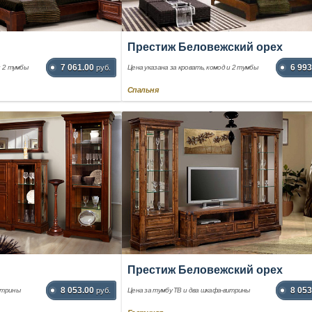
Престиж Беловежский орех
7 061.00
6 993
и 2 тумбы
руб.
Цена указана за кровать, комод и 2 тумбы
Спальня
Престиж Беловежский орех
8 053.00
8 053
итрины
руб.
Цена за тумбу ТВ и два шкафа-витрины