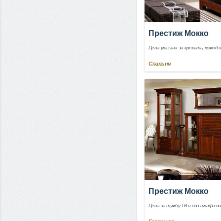
Престиж Мокко
Цена указана за кровать, комод 
Спальня
Престиж Мокко
Цена за тумбу ТВ и два шкафа-в