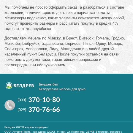
Мы помогаем не просто оформить заказ, а разобраться в составе
коллекции, наличии, сроках доставки и вариантах оплаты.
Менеджеры подскажут, какие элементы сочетаются между собой,
помогут проверить размеры и рассчитать покупку в кредит 4%
годовых от Беларусбанка.
Доставляем мебель по Минску, в Брест, Витебск, Гомель, Гродно,
Могилёв, Бобруйск, Барановичи, Борисов, Пинск, Оршу, Мозырь,
Солигорск, Новополоцк, Лиду, Молодечно и в любой другой
населённый пункт Беларуси. После покупки остаёмся на связи:
помогаем с документами, гарантийными вопросами и
послепродажным обслуживанием.
Белдрев.бел
Белорусская мебель для дома
370-10-80
(033)
370-76-66
(029)
Белдрев 2022 Все права защищены
ООО "Астория Трейд", юр.адрес: 220005, Минск, ул. Платонова, 22-408. В торговом реестре с