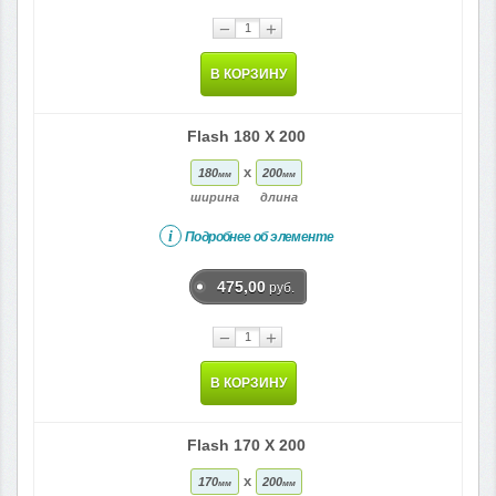
−
+
В КОРЗИНУ
Flash 180 X 200
x
180
200
мм
мм
ширина
длина
i
Подробнее об элементе
475,00
руб.
−
+
В КОРЗИНУ
Flash 170 X 200
x
170
200
мм
мм