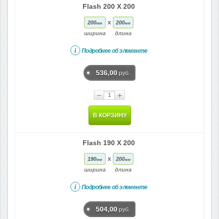
Flash 200 X 200
x
200
200
мм
мм
ширина
длина
i
Подробнее об элементе
536,00
руб.
−
+
В КОРЗИНУ
Flash 190 X 200
x
190
200
мм
мм
ширина
длина
i
Подробнее об элементе
504,00
руб.