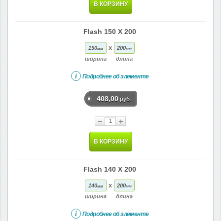
В КОРЗИНУ
Flash 150 X 200
x
150
200
мм
мм
ширина
длина
i
Подробнее об элементе
408,00
руб.
−
+
В КОРЗИНУ
Flash 140 X 200
x
140
200
мм
мм
ширина
длина
i
Подробнее об элементе