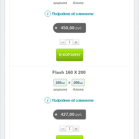
ширина
длина
i
Подробнее об элементе
450,00
руб.
−
+
В КОРЗИНУ
Flash 160 X 200
x
160
200
мм
мм
ширина
длина
i
Подробнее об элементе
427,00
руб.
−
+