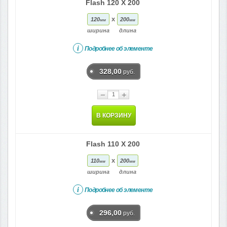
Flash 120 X 200
x
120
200
мм
мм
ширина
длина
i
Подробнее об элементе
328,00
руб.
−
+
В КОРЗИНУ
Flash 110 X 200
x
110
200
мм
мм
ширина
длина
i
Подробнее об элементе
296,00
руб.