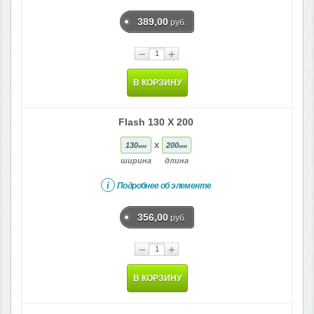
389,00
руб.
−
+
В КОРЗИНУ
Flash 130 X 200
x
130
200
мм
мм
ширина
длина
i
Подробнее об элементе
356,00
руб.
−
+
В КОРЗИНУ