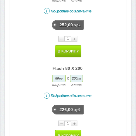
ширина
длина
i
Подробнее об элементе
252,00
руб.
−
+
В КОРЗИНУ
Flash 80 X 200
x
80
200
мм
мм
ширина
длина
i
Подробнее об элементе
226,00
руб.
−
+