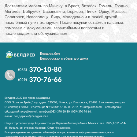
Доставляем мебель по Минску, в Брест, Витебск, Гомель, Гродно,
Могилёв, Бобруйск, Барановичи, Борисов, Пинск, Оршу, Мозырь,
Солигорск, Новополоцк, Лиду, Молодечно и в любой другой
населённый пункт Беларуси. После покупки остаёмся на связи:
помогаем с документами, гарантийными вопросами и
послепродажным обслуживанием.
Белдрев.бел
Белорусская мебель для дома
370-10-80
(033)
370-76-66
(029)
Белдрев 2022 Все права защищены
ООО "Астория Трейд", юр.адрес: 220005, Минск, ул. Платонова, 22-408. В торговом реестре с
01 сентября 2016 г. Регистрация №192684467, 02.08.2016, Мингорисполком. Рассмотрение
обращений потребителей, телефон
(033)
370-10-80,
(029)
370-76-66 ,
e-mail:
поддержка@белдрев.бел
.
Отдел торговли и услуг Администрации Первомайского района г.Минска: тел. +375(17)215-14-
65, Начальник отдела: Жакович Юлия Николаевна.
Вся приведенная на данном сайте информация, включая информацию о ценах, носит