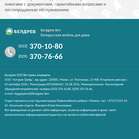
помогаем с документами, гарантийными вопросами и
послепродажным обслуживанием.
Белдрев.бел
Белорусская мебель для дома
370-10-80
(033)
370-76-66
(029)
Белдрев 2022 Все права защищены
ООО "Астория Трейд", юр.адрес: 220005, Минск, ул. Платонова, 22-408. В торговом реестре с
01 сентября 2016 г. Регистрация №192684467, 02.08.2016, Мингорисполком. Рассмотрение
обращений потребителей, телефон
(033)
370-10-80,
(029)
370-76-66 ,
e-mail:
поддержка@белдрев.бел
.
Отдел торговли и услуг Администрации Первомайского района г.Минска: тел. +375(17)215-14-
65, Начальник отдела: Жакович Юлия Николаевна.
Вся приведенная на данном сайте информация, включая информацию о ценах, носит
исключительно информационный характер и не является публичной офертой.