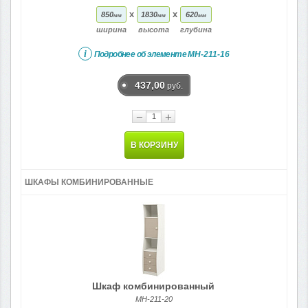
x
x
850
1830
620
мм
мм
мм
ширина
высота
глубина
i
Подробнее об элементе
МН-211-16
437,00
руб.
−
+
В КОРЗИНУ
ШКАФЫ КОМБИНИРОВАННЫЕ
Шкаф комбинированный
МН-211-20