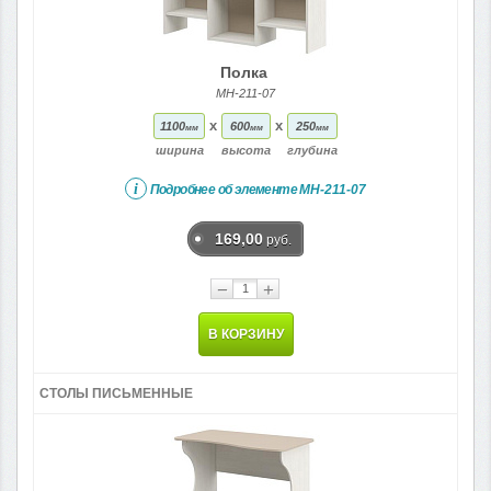
Полка
МН-211-07
x
x
1100
600
250
мм
мм
мм
ширина
высота
глубина
i
Подробнее об элементе
МН-211-07
169,00
руб.
−
+
В КОРЗИНУ
СТОЛЫ ПИСЬМЕННЫЕ