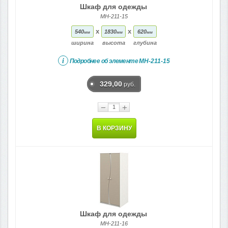
Шкаф для одежды
МН-211-15
x
x
540
1830
620
мм
мм
мм
ширина
высота
глубина
i
Подробнее об элементе
МН-211-15
329,00
руб.
−
+
В КОРЗИНУ
Шкаф для одежды
МН-211-16