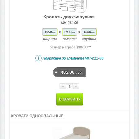
Кровать двухъярусная
МН-211-06
x
x
1950
1830
1000
мм
мм
мм
ширина
высота
глубина
мм
размер матраса 190x80
i
Подробнее об элементе
МН-211-06
405,00
руб.
−
+
В КОРЗИНУ
КРОВАТИ ОДНОСПАЛЬНЫЕ