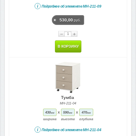
i
Подробнее об элементе
МН-211-09
530,00
руб.
−
+
В КОРЗИНУ
Тумба
МН-211-04
x
x
430
590
470
мм
мм
мм
ширина
высота
глубина
i
Подробнее об элементе
МН-211-04