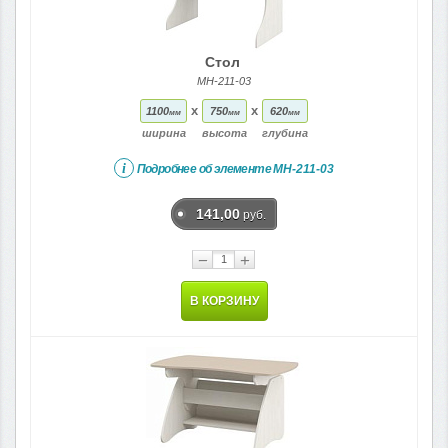
Стол
МН-211-03
x
x
1100
750
620
мм
мм
мм
ширина
высота
глубина
i
Подробнее об элементе
МН-211-03
141,00
руб.
−
+
В КОРЗИНУ