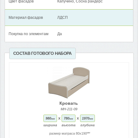
Цвет фасадов
Капучино, Сосна рандерс
Материал фасадов
ЛДСП
Покупка по элементам
Да
СОСТАВ ГОТОВОГО НАБОРА
Кровать
МН-211-09
x
x
980
780
1970
мм
мм
мм
ширина
высота
глубина
мм
размер матраса 80x190