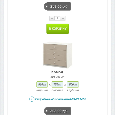
253,00
руб.
−
+
В КОРЗИНУ
Комод
МН-211-24
x
x
910
770
500
мм
мм
мм
ширина
высота
глубина
i
Подробнее об элементе
МН-211-24
393,00
руб.