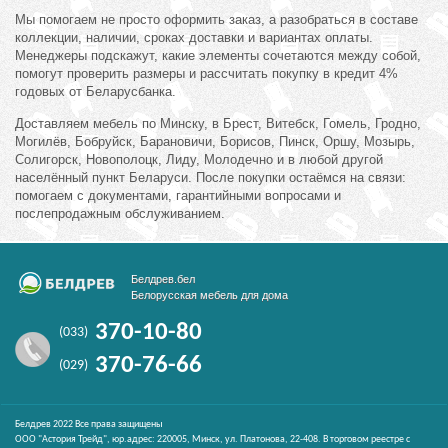
Мы помогаем не просто оформить заказ, а разобраться в составе
коллекции, наличии, сроках доставки и вариантах оплаты.
Менеджеры подскажут, какие элементы сочетаются между собой,
помогут проверить размеры и рассчитать покупку в кредит 4%
годовых от Беларусбанка.
Доставляем мебель по Минску, в Брест, Витебск, Гомель, Гродно,
Могилёв, Бобруйск, Барановичи, Борисов, Пинск, Оршу, Мозырь,
Солигорск, Новополоцк, Лиду, Молодечно и в любой другой
населённый пункт Беларуси. После покупки остаёмся на связи:
помогаем с документами, гарантийными вопросами и
послепродажным обслуживанием.
Белдрев.бел
Белорусская мебель для дома
370-10-80
(033)
370-76-66
(029)
Белдрев 2022 Все права защищены
ООО "Астория Трейд", юр.адрес: 220005, Минск, ул. Платонова, 22-408. В торговом реестре с