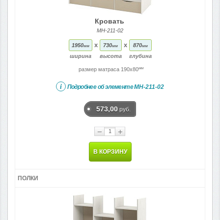
Кровать
МН-211-02
x
x
1950
730
870
мм
мм
мм
ширина
высота
глубина
мм
размер матраса 190x80
i
Подробнее об элементе
МН-211-02
573,00
руб.
−
+
В КОРЗИНУ
ПОЛКИ