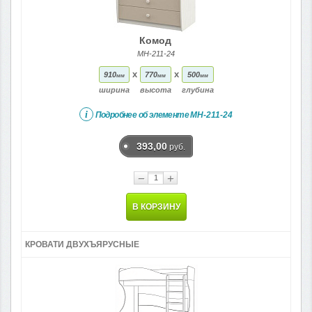
Комод
МН-211-24
x
x
910
770
500
мм
мм
мм
ширина
высота
глубина
i
Подробнее об элементе
МН-211-24
393,00
руб.
−
+
В КОРЗИНУ
КРОВАТИ ДВУХЪЯРУСНЫЕ