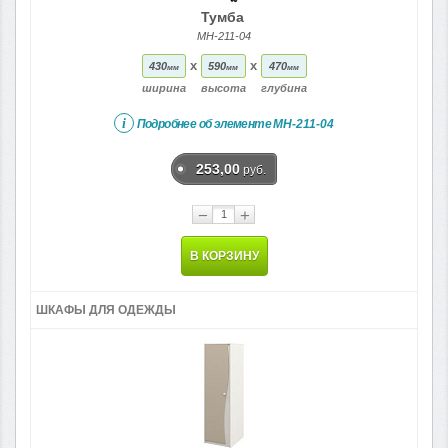
Тумба
МН-211-04
x
x
430
590
470
мм
мм
мм
ширина
высота
глубина
i
Подробнее об элементе
МН-211-04
253,00
руб.
−
+
В КОРЗИНУ
ШКАФЫ ДЛЯ ОДЕЖДЫ