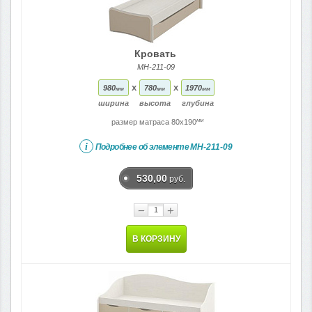
Кровать
МН-211-09
x
x
980
780
1970
мм
мм
мм
ширина
высота
глубина
мм
размер матраса 80x190
i
Подробнее об элементе
МН-211-09
530,00
руб.
−
+
В КОРЗИНУ