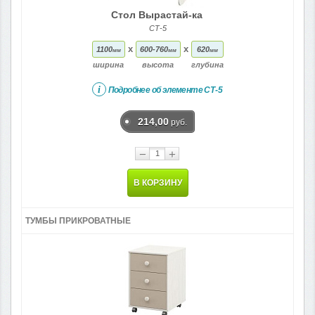
Стол Вырастай-ка
СТ-5
x
x
1100
600-760
620
мм
мм
мм
ширина
высота
глубина
i
Подробнее об элементе
СТ-5
214,00
руб.
−
+
В КОРЗИНУ
ТУМБЫ ПРИКРОВАТНЫЕ