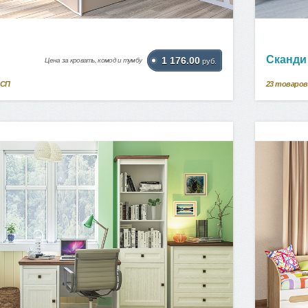
Сканди
1 176.00
Цена за кровать, комод и тумбу
руб.
ДСП
23
товаров