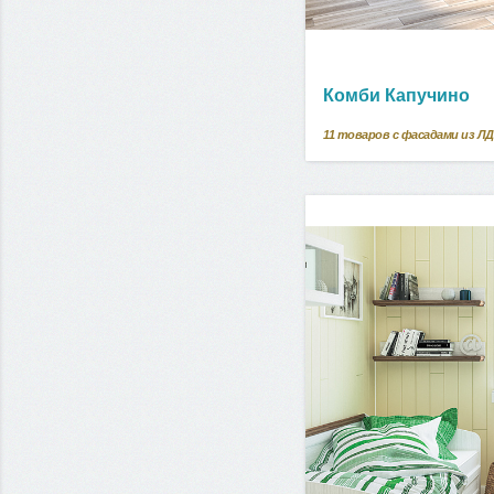
Комби Капучино
11
товаров с фасадами из Л