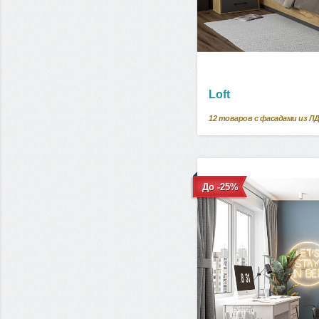
Loft
12
товаров с фасадами из Л
До -25%