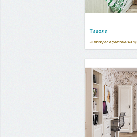
Тиволи
23
товаров с фасадами из М