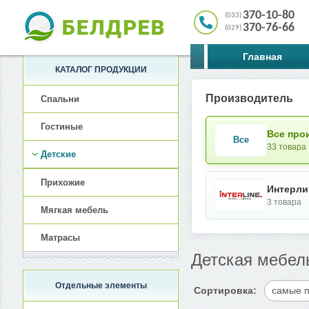
370-10-80
(033)
370-76-66
(029)
Главная
КАТАЛОГ ПРОДУКЦИИ
Производитель
Спальни
Гостиные
Все про
Все
33 товара
Детские
Прихожие
Интерли
3 товара
Мягкая мебель
Матрасы
Детская мебел
Отдельные элементы
Сортировка:
самые 