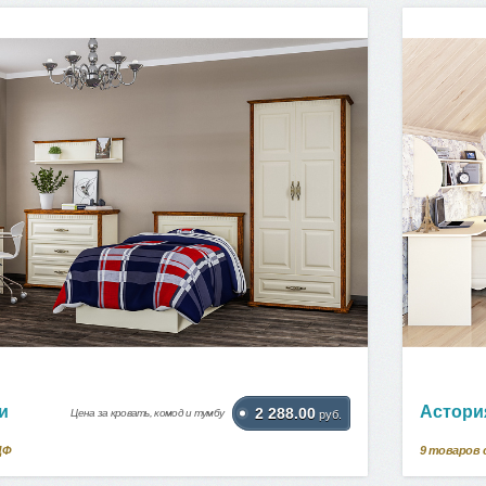
и
Астори
2 288.00
Цена за кровать, комод и тумбу
руб.
ДФ
9
товаров 