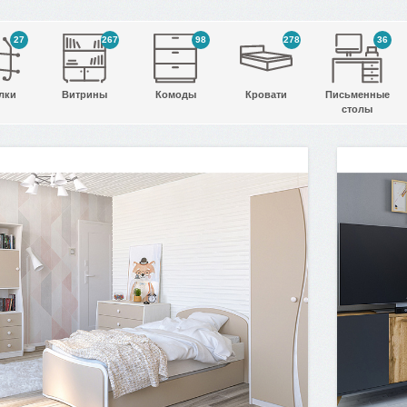
27
267
98
278
36
лки
Витрины
Комоды
Кровати
Письменные
столы