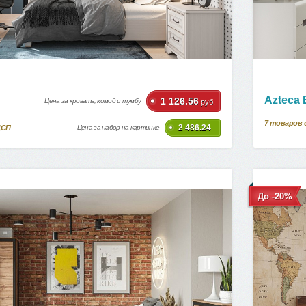
Azteca
1 126.56
Цена за кровать, комод и тумбу
руб.
7
товаров 
2 486.24
ДСП
Цена за набор на картинке
До -20%