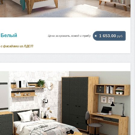
 Белый
1 653.00
Цена за кровать, комод и тумбу
руб.
 с фасадами из ЛДСП