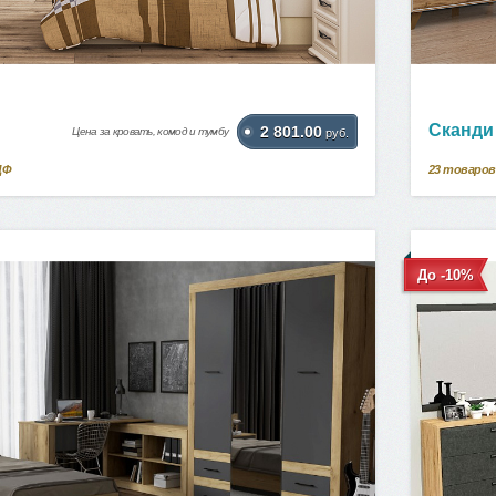
Сканди
2 801.00
Цена за кровать, комод и тумбу
руб.
ДФ
23
товаров
До -10%