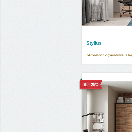
Stylius
24
товаров с фасадами из Л
До -25%