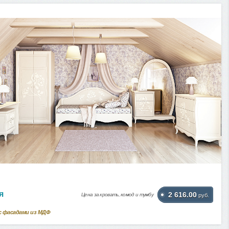
я
2 616.00
Цена за кровать, комод и тумбу
руб.
с фасадами из МДФ