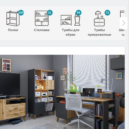
100
11
56
72
Полки
Стеллажи
Тумбы для
Тумбы
Шкаф
обуви
прикроватные
оде