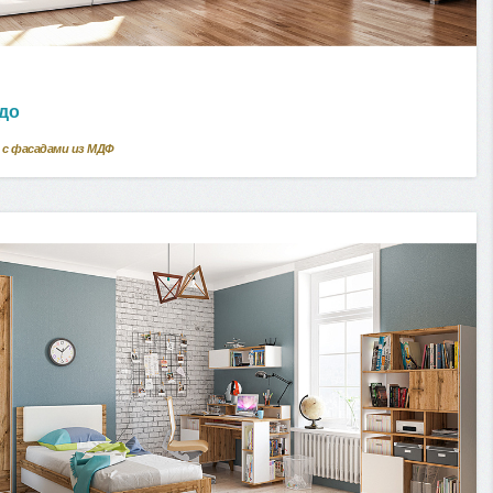
до
 с фасадами из МДФ