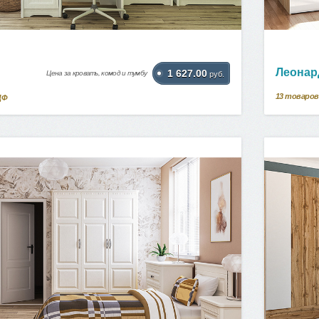
Леонар
1 627.00
Цена за кровать, комод и тумбу
руб.
13
товаров
ДФ