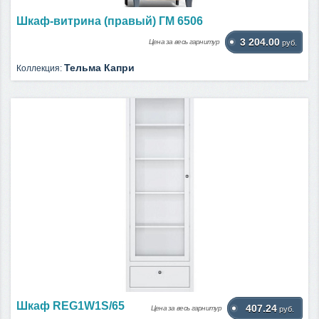
Шкаф-витрина (правый) ГМ 6506
3 204.00
Цена за весь гарнитур
руб.
Тельма Капри
Коллекция:
Шкаф REG1W1S/65
407.24
Цена за весь гарнитур
руб.