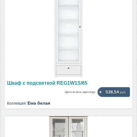
Шкаф с подсветкой REG1W1S/65
538.54
Цена за весь гарнитур
руб.
Ewa белая
Коллекция: