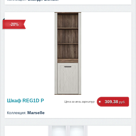
-20%
Шкаф REG1D P
309.38
Цена за весь гарнитур
руб.
Marselle
Коллекция: