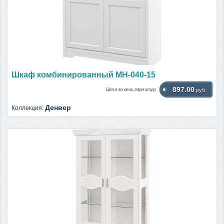
Шкаф комбинированный МН-040-15
897.00
Цена за весь гарнитур
руб.
Денвер
Коллекция: