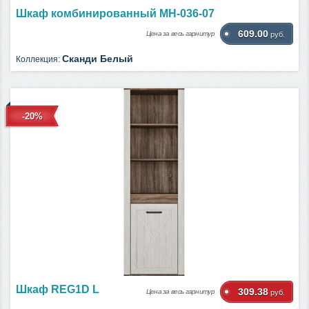
Шкаф комбинированный МН-036-07
609.00
Цена за весь гарнитур
руб.
Сканди Белый
Коллекция:
-20%
Шкаф REG1D L
309.38
Цена за весь гарнитур
руб.